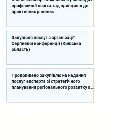
професійної освіти: від принципів до
практичних рішень»
Закупівля послуг з організації
Серпневої конференції (Київська
область)
Продовжено закупівлю на надання
послуг експерта зі стратегічного
планування регіонального розвитку в
сфері освіти в межах реалізації
Швейцарсько-українського Проєкту
DECIDE
Контакти
вул. Січових Стрільців, 77, офіс
514, м. Київ, 04053, Україна