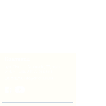
Контакти
вул. Січових Стрільців, 77, офіс
514, м. Київ, 04053, Україна
Ел. пошта:
info@doccu.in.ua