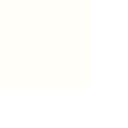
ГО ДОККУ
Про ГО «ДОККУ»
Наша команда
Партнери
Вакансії
БІБЛІОТЕКА
Інфографіка з децентралізації
управління освітою
Для посадових осіб ОМС
Для голів ОТГ
Для депутатів місцевих рад
Для державних службовців
Для учнів та учениць
Для керівників шкіл
Для батьків
Нормативно-правова база