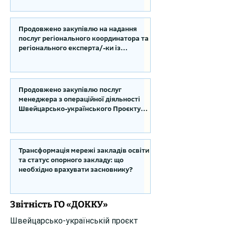
українського Проєкту DECIDE в
Сумській області
Продовжено закупівлю на надання
послуг регіонального координатора та
регіонального експерта/-ки із
впровадження Швейцарсько-
українського Проєкту DECIDE в
Київській області
Продовжено закупівлю послуг
менеджера з операційної діяльності
Швейцарсько-українського Проєкту
DECIDE
Трансформація мережі закладів освіти
та статус опорного закладу: що
необхідно врахувати засновнику?
Звітність ГО «ДОККУ»
Швейцарсько-українській проєкт