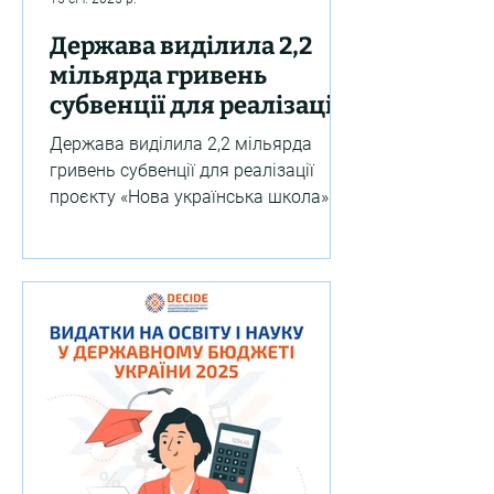
Держава виділила 2,2
мільярда гривень
субвенції для реалізації
проєкту «Нова
Держава виділила 2,2 мільярда
українська школа» у 2025
гривень субвенції для реалізації
році
проєкту «Нова українська школа» у
2025 році. На ці кошти
передбачено...