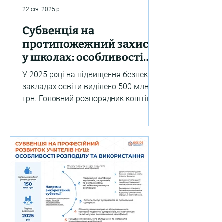
22 січ. 2025 р.
Субвенція на
протипожежний захист
у школах: особливості
розподілу та
У 2025 році на підвищення безпеки в
використання
закладах освіти виділено 500 млн
грн. Головний розпорядник коштів —
МОН, а розподіл залежить від...