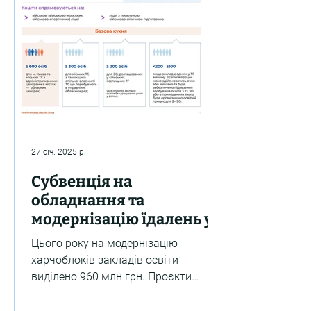
27 січ. 2025 р.
Субвенція на
обладнання та
модернізацію їдалень у
2025 році: важливі умови
Цього року на модернізацію
харчоблоків закладів освіти
виділено 960 млн грн. Проєкти
мають бути реалізовані до кінця
року. Фінансування...