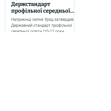
Держстандарт
профільної середньої
освіти? Інфографіка
Наприкінці липня Уряд затвердив
Державний стандарт профільної
середньої освіти (10-12 роки
навчання), який запроваджує низку
новацій для...