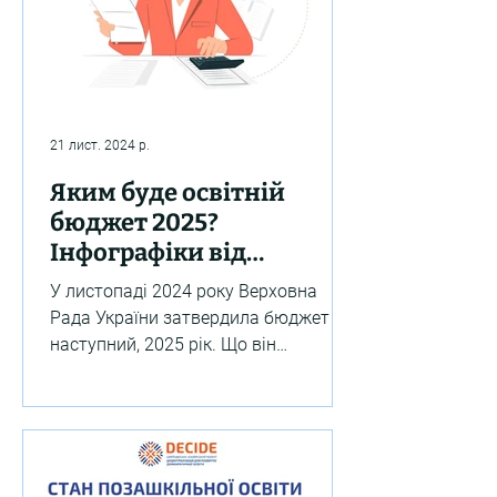
21 лист. 2024 р.
Яким буде освітній
бюджет 2025?
Інфографіки від
експертів DECIDE
У листопаді 2024 року Верховна
Рада України затвердила бюджет на
наступний, 2025 рік. Що він
передбачає? 1. Наступного року
вперше...