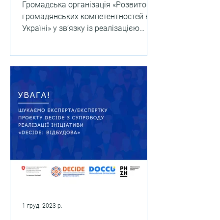
експерта/експертки
Громадська організація «Розвиток
Проєкту DECIDE зі змісту
громадянських компетентностей в
старшої профільної
Україні» у зв’язку із реалізацією
школи (напрям
Швейцарсько-українського
«академічні ліцеї»)
проєкту...
1 груд. 2023 р.