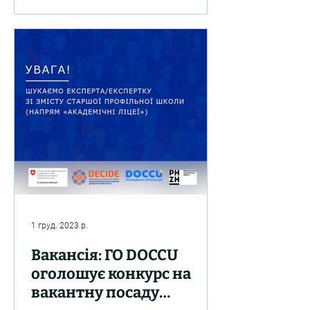
харчування
проєкту...
1 груд. 2023 р.
Вакансія: ГО DOCCU
оголошує конкурс на
вакантну посаду