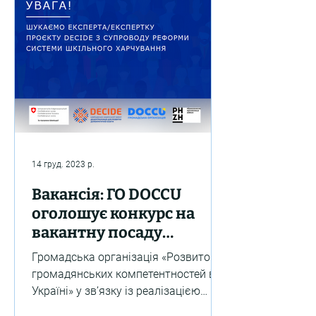
14 груд. 2023 р.
Вакансія: ГО DOCCU
оголошує конкурс на
вакантну посаду
експерта/експертки
Громадська організація «Розвиток
Проєкту DECIDE з
громадянських компетентностей в
супроводу реформи
Україні» у зв’язку із реалізацією
системи шкільного
Швейцарсько-українського