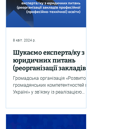
8 квіт. 2024 р.
Шукаємо експерта/ку з
юридичних питань
(реорганізації закладів
професійної
Громадська організація «Розвиток
(професійно-технічної)
громадянських компетентностей в
освіти)
Україні» у зв’язку із реалізацією
Швейцарсько-українського
проєкту...