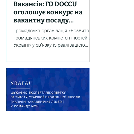
Вакансія: ГО DOCCU
оголошує конкурс на
вакантну посаду
експерта/експертки
Громадська організація «Розвиток
Проєкту DECIDE з
громадянських компетентностей в
супроводу реалізації
Україні» у зв’язку із реалізацією
Ініціативи «DECIDE:
Швейцарсько-українського
Відбудова»
проєкту...