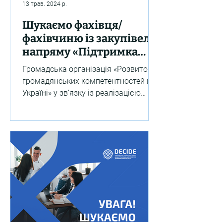
13 трав. 2024 р.
Шукаємо фахівця/
фахівчиню із закупівель
напряму «Підтримка
реформи професійної
Громадська організація «Розвиток
освіти в Україні»
громадянських компетентностей в
Україні» у зв’язку із реалізацією
Швейцарсько-українського
проєкту...