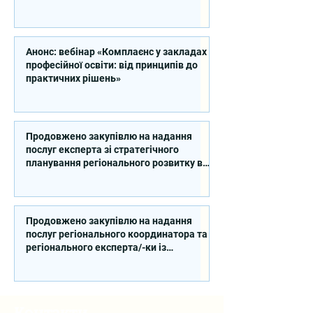
Анонс: вебінар «Комплаєнс у закладах
професійної освіти: від принципів до
практичних рішень»
Продовжено закупівлю на надання
послуг експерта зі стратегічного
планування регіонального розвитку в
сфері освіти в межах реалізації
Швейцарсько-українського Проєкту
DECIDE
Продовжено закупівлю на надання
послуг регіонального координатора та
регіонального експерта/-ки із
впровадження Швейцарсько-
українського Проєкту DECIDE в
Сумській області
Контакти