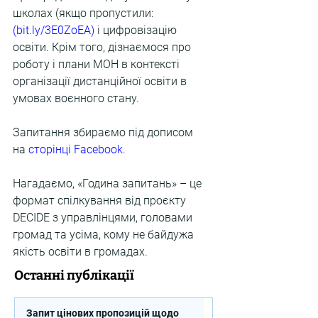
школах (якщо пропустили: 
(
bit.ly/3E0ZoEA
)
 і цифровізацію 
освіти. Крім того, дізнаємося про 
роботу і плани МОН в контексті 
організації дистанційної освіти в 
умовах воєнного стану.
Запитання збираємо під дописом 
на 
сторінці Facebook
.
Нагадаємо, «Година запитань» – це 
формат спілкування від проєкту 
DECIDE з управлінцями, головами 
громад та усіма, кому не байдужа 
якість освіти в громадах.
Останні публікації
Запит цінових пропозицій щодо