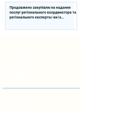
DECIDE
Продовжено закупівлю на надання
послуг регіонального координатора та
регіонального експерта/-ки із
впровадження Швейцарсько-
українського Проєкту DECIDE в
Сумській області
Контакти
вул. Січових Стрільців, 77, офіс
514, м. Київ, 04053, Україна
Ел. пошта:
info@doccu.in.ua
ГО ДОККУ
Про ГО «ДОККУ»
Наша команда