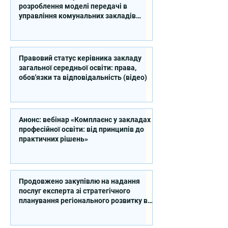
розроблення моделі передачі в
управління комунальних закладів
професійної освіти
Правовий статус керівника закладу
загальної середньої освіти: права,
обов'язки та відповідальність (відео)
Анонс: вебінар «Комплаєнс у закладах
професійної освіти: від принципів до
практичних рішень»
Продовжено закупівлю на надання
послуг експерта зі стратегічного
планування регіонального розвитку в
сфері освіти в межах реалізації
Швейцарсько-українського Проєкту