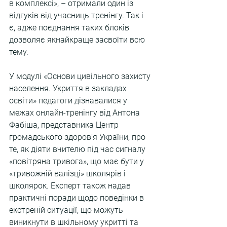
в комплексі», – отримали один із 
відгуків від учасниць тренінгу. Так і 
є, адже поєднання таких блоків 
дозволяє якнайкраще засвоїти всю 
тему.
У модулі «Основи цивільного захисту 
населення. Укриття в закладах 
освіти» педагоги дізнавалися у 
межах онлайн-тренінгу від Антона 
Фабіша, представника Центр 
громадського здоров’я України, про 
те, як діяти вчителю під час сигналу 
«повітряна тривога», що має бути у 
«тривожній валізці» школярів і 
школярок. Експерт також надав 
практичні поради щодо поведінки в 
екстреній ситуації, що можуть 
виникнути в шкільному укритті та 