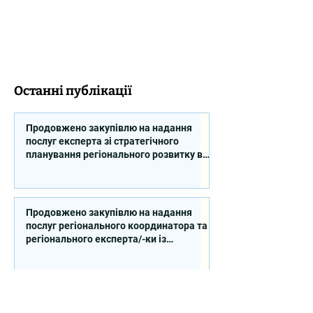
Останні публікації
Продовжено закупівлю на надання
послуг експерта зі стратегічного
планування регіонального розвитку в
сфері освіти в межах реалізації
Швейцарсько-українського Проєкту
DECIDE
Продовжено закупівлю на надання
послуг регіонального координатора та
регіонального експерта/-ки із
впровадження Швейцарсько-
українського Проєкту DECIDE в
Сумській області
Продовжено закупівлю на надання
послуг регіонального координатора та