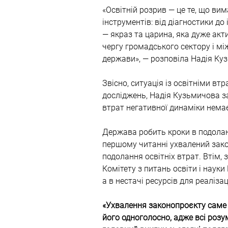
«Освітній розрив — це те, що ви
інструментів: від діагностики до 
— якраз та царина, яка дуже акт
чергу громадського сектору і мі
держави», — розповіла Надія Куз
Звісно, ситуація із освітніми вт
досліджень, Надія Кузьмичова з
втрат негативної динаміки немає
Держава робить кроки в подоланн
першому читанні ухвалений зако
подолання освітніх втрат. Втім, 
Комітету з питань освіти і науки
а в нестачі ресурсів для реаліза
«Ухвалення законопроєкту саме 
його одноголосно, адже всі розу