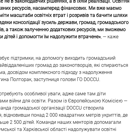
 не в законодавчих рішеннях, а в їхній реалізації. Освітня 
ених ресурсів, насамперед фінансових. Ми вже маємо 
міти масштаби освітніх втрат і розривів та бачити шляхи 
вдяки консолідації зусиль держави, громад, громадського 
ів, а також залученню додаткових ресурсів, ми зможемо 
и дітей і допомогти їм надолужити втрачене»
, — каже 
ебує підтримки, на допомогу виходить громадський 
найвіддаленіших громад до законотворців, які спираються 
ма, досвідом комплексного підходу з надолуження 
нтина Полторак, заступниця голови ГО DOCCU.
отребують особливої уваги, адже саме там діти 
ами війни для освіти. Разом із Європейською Комісією — 
оманда громадської організації DOCCU створила 
 відновивши понад 2 000 квадратних метрів укриттів, де 
льше 2 500 дітей. Команди наших менторів допомагали 
умської та Харківської області надолужувати освітні 