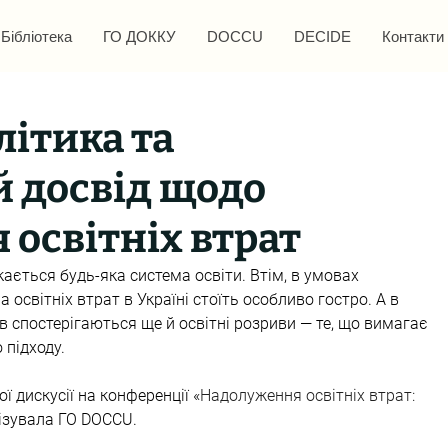
Бібліотека
ГО ДОККУ
DOCCU
DECIDE
Контакти
ітика та
 досвід щодо
освітніх втрат
икається будь-яка система освіти. Втім, в умовах 
освітніх втрат в Україні стоїть особливо гостро. А в 
ків спостерігаються ще й освітні розриви — те, що вимагає 
 підходу.
ї дискусії на конференції «
Надолуження освітніх втрат: 
нізувала ГО DOCCU. 