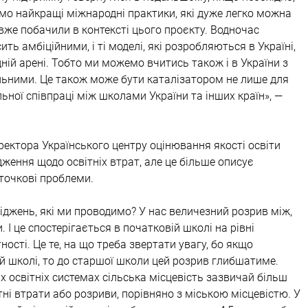
мо найкращі міжнародні практики, які дуже легко можна 
 вже побачили в контексті цього проєкту. Водночас 
ь амбіційними, і ті моделі, які розробляються в Україні, 
ній арені. Тобто ми можемо вчитись також і в України з 
альними. Це також може бути каталізатором не лише для 
альної співпраці між школами України та інших країн», — 
ектора Українського центру оцінювання якості освіти 
ження щодо освітніх втрат, але це більше описує 
 точкові проблеми.
джень, які ми проводимо? У нас величезний розрив між, 
 І це спостерігається в початковій школі на рівні 
ості. Це те, на що треба звертати увагу, бо якщо 
й школі, то до старшої школи цей розрив глибшатиме. 
сіх освітніх системах сільська місцевість зазвичай більш 
тні втрати або розриви, порівняно з міською місцевістю. У 