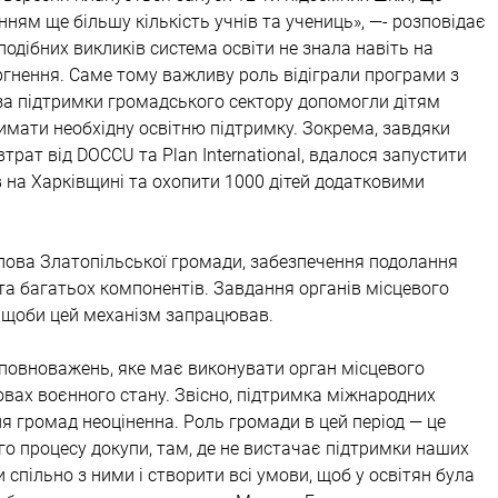
ям ще більшу кількість учнів та учениць», —- розповідає 
подібних викликів система освіти не знала навіть на 
нення. Саме тому важливу роль відіграли програми з 
 за підтримки громадського сектору допомогли дітям 
имати необхідну освітню підтримку. Зокрема, завдяки 
трат від DOCCU та Plan International, вдалося запустити 
в на Харківщині та охопити 1000 дітей додатковими 
лова Златопільської громади, забезпечення подолання 
ота багатьох компонентів. Завдання органів місцевого 
 щоби цей механізм запрацював. 
 повноважень, яке має виконувати орган місцевого 
вах воєнного стану. Звісно, підтримка міжнародних 
ля громад неоціненна. Роль громади в цей період — це 
ого процесу докупи, там, де не вистачає підтримки наших 
и спільно з ними і створити всі умови, щоб у освітян була 