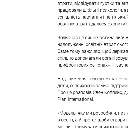
втрати, відвідувати гуртки та а
працювали шкільні психологи, а
успішність навчання і не тільк
освітніх втрат вдалося охопити п
Водночас це лише частина значн
надолуженні освітніх втрат сьог
Саме тому важливо, щоб держава
спільно допомагали організовува
прифронтових регіонах», — зазн
Надолуження освітніх втрат — це
дітей, їх психосоціальної підтри
Про це розповів Свен Коппенс, ди
Plan International.
«Модель, яку ми розробили, не 
в освіті, а й про те, щоби створ
могли отримувати психосоціальн