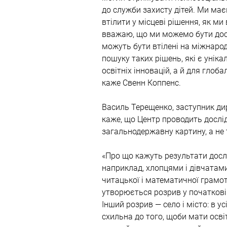
до служби захисту дітей. Ми має
втілити у місцеві рішення, як ми
вважаю, що ми можемо бути досит
можуть бути втілені на міжнарод
пошуку таких рішень, які є унік
освітніх інновацій, а й для глоб
каже Свенн Коппенс.
Василь Терещенко, заступник дир
каже, що Центр проводить дослід
загальнодержавну картину, а не
«Про що кажуть результати дослі
наприклад, хлопцями і дівчатами.
читацької і математичної грамотн
утворюється розрив у початкові
Інший розрив — село і місто: в у
схильна до того, щоби мати осві