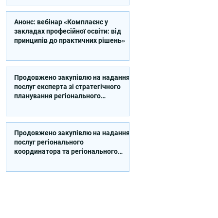
Анонс: вебінар «Комплаєнс у
закладах професійної освіти: від
принципів до практичних рішень»
Продовжено закупівлю на надання
послуг експерта зі стратегічного
планування регіонального
розвитку в сфері освіти в межах
реалізації Швейцарсько-
українського Проєкту DECIDE
Продовжено закупівлю на надання
послуг регіонального
координатора та регіонального
експерта/-ки із впровадження
Швейцарсько-українського
Проєкту DECIDE в Сумській області