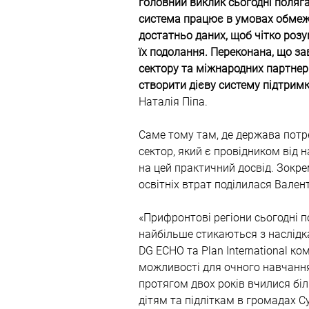
головний виклик сьогодні полягає
система працює в умовах обмеж
достатньо даних, щоб чітко розу
їх подолання. Переконана, що за
сектору та міжнародних партнер
створити дієву систему підтримк
Наталія Піпа.
Саме тому там, де держава потр
сектор, який є провідником від 
на цей практичний досвід. Зокре
освітніх втрат поділилася Вале
«Прифронтові регіони сьогодні п
найбільше стикаються з наслідк
DG ECHO та Plan International к
можливості для очного навчання,
протягом двох років вчилися бі
дітям та підліткам в громадах С