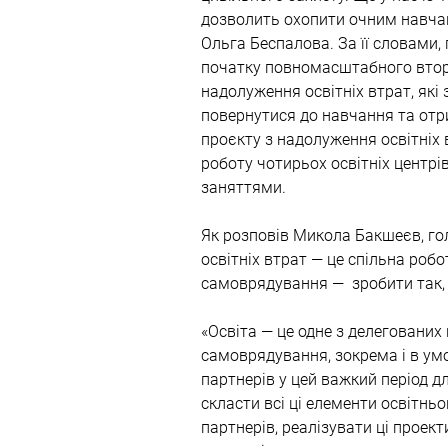
дозволить охопити очним навчанн
Ольга Беспалова. За її словами, 
початку повномасштабного вторг
надолуження освітніх втрат, які
повернутися до навчання та отр
проєкту з надолуження освітніх в
роботу чотирьох освітніх центрі
заняттями.
Як розповів Микола Бакшеєв, го
освітніх втрат — це спільна роб
самоврядування —  зробити так,
«Освіта — це одне з делегованих
самоврядування, зокрема і в умо
партнерів у цей важкий період д
скласти всі ці елементи освітнь
партнерів, реалізувати ці проект