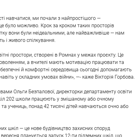
ті навчатися, ми почали з найпростішого — 
це було можливо. Крок за кроком таких просторів 
тку вони були неідеальними, але найважливіше — нам 
ть і живого спілкування.
ітні простори, створені в Ромнах у межах проєкту. Це 
адоволенням, а вчителі мають мотивацію працювати та 
і безпечні й комфортні середовища сьогодні допомагають 
навіть у складних умовах війни», —- каже Вікторія Горбова.
овами Ольги Безпалової, директорки департаменту освіти 
 шкіл 202 школи працюють у змішаному або очному 
 та учениць, понад 42 тисячі дітей навчаються очно або 
мних шкіл — це нове будівництво захисних споруд 
1 вересня планується запуск 12-ти підземних шкіл, що 