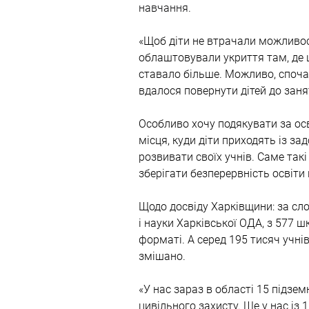
навчання.
«Щоб діти не втрачали можливос
облаштовували укриття там, де 
ставало більше. Можливо, споча
вдалося повернути дітей до заня
Особливо хочу подякувати за осв
місця, куди діти приходять із з
розвивати своїх учнів. Саме так
зберігати безперервність освіти 
Щодо досвіду Харківщини: за сл
і науки Харківської ОДА, з 577
форматі. А серед 195 тисяч учнів
змішано. 
«У нас зараз в області 15 підзе
цивільного захисту. Ще у нас із 