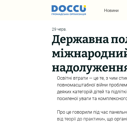
Новини
29 черв.
Державна пол
міжнародний
надолуження 
Освітні втрати — це те, з чим ст
повномасштабної війни проблема 
деяких категорій дітей та підліт
посиленої уваги та комплексного
Про це говорили під час панельно
від теорії до практики
», що орга