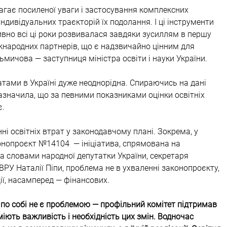
магає посиленої уваги і застосування комплексних 
індивідуальних траєкторій їх подолання. І ці інструменти 
ивно всі ці роки розвивалася завдяки зусиллям в першу 
жнародних партнерів, що є надзвичайно цінним для 
ьмичова — заступниця міністра освіти і науки України.
ратами в Україні дуже неоднорідна. Спираючись на дані 
азначила, що за певними показниками оцінки освітніх 
. 
і освітніх втрат у законодавчому плані. Зокрема, у 
нопроєкт №14104  — ініціатива, спрямована на 
за словами народної депутатки України, секретаря 
 ВРУ Наталії Піпи, проблема не в ухваленні законопроєкту, 
ції, насамперед — фінансових.
по собі не є проблемою — профільний комітет підтримав 
міють важливість і необхідність цих змін. Водночас 