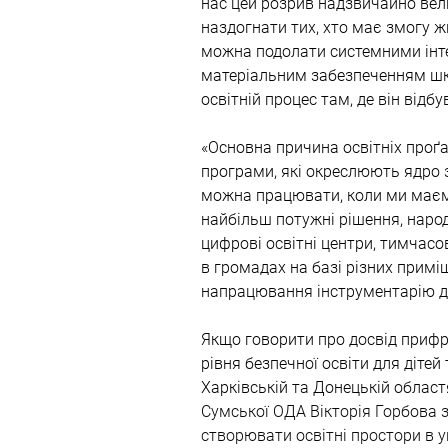
нас цей розрив надзвичайно вели
наздогнати тих, хто має змогу жи
можна подолати системними інте
матеріальним забезпеченням шко
освітній процес там, де він відб
«Основна причина освітніх проґа
програми, які окреслюють ядро 
можна працювати, коли ми маєм
найбільш потужні рішення, народ
цифрові освітні центри, тимчасо
в громадах на базі різних примі
напрацювання інструментарію для
Якщо говорити про досвід прифр
рівня безпечної освіти для дітей 
Харківській та Донецькій област
Сумської ОДА Вікторія Горбова з
створювати освітні простори в у