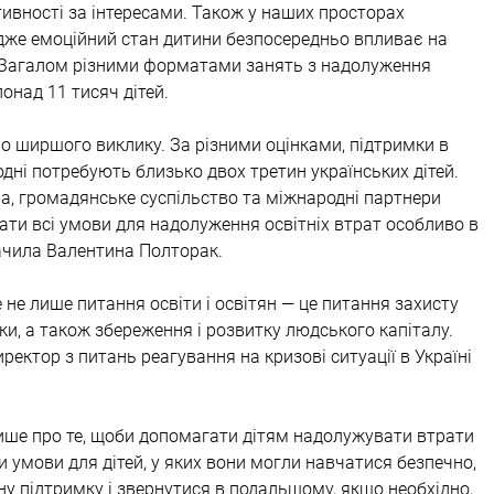
ктивності за інтересами. Також у наших просторах 
дже емоційний стан дитини безпосередньо впливає на 
и. Загалом різними форматами занять з надолуження 
онад 11 тисяч дітей. 
о ширшого виклику. За різними оцінками, підтримки в 
одні потребують близько двох третин українських дітей. 
, громадянське суспільство та міжнародні партнери 
ти всі умови для надолуження освітніх втрат особливо в 
ачила Валентина Полторак.
 не лише питання освіти і освітян — це питання захисту 
мки, а також збереження і розвитку людського капіталу. 
ректор з питань реагування на кризові ситуації в Україні 
лише про те, щоби допомагати дітям надолужувати втрати 
ити умови для дітей, у яких вони могли навчатися безпечно, 
у підтримку і звернутися в подальшому, якщо необхідно, 