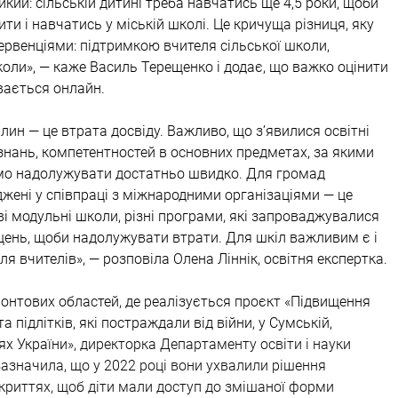
кий: сільській дитині треба навчатись ще 4,5 роки, щоби 
ти і навчатись у міській школі. Це кричуща різниця, яку 
рвенціями: підтримкою вчителя сільської школи, 
ли», — каже Василь Терещенко і додає, що важко оцінити 
увається онлайн.
лин — це втрата досвіду. Важливо, що з’явилися освітні 
знань, компетентностей в основних предметах, за якими 
о надолужувати достатньо швидко. Для громад 
жені у співпраці з міжнародними організаціями — це 
ві модульні школи, різні програми, які запроваджувалися 
щень, щоби надолужувати втрати. Для шкіл важливим є і 
 вчителів», — розповіла Олена Ліннік, освітня експертка.
онтових областей, де реалізується проєкт 
«
Підвищення 
та підлітків, які постраждали від війни, у Сумській, 
ях України
», директорка Департаменту освіти і науки 
азначила, що у 2022 році вони ухвалили рішення 
криттях, щоб діти мали доступ до змішаної форми 