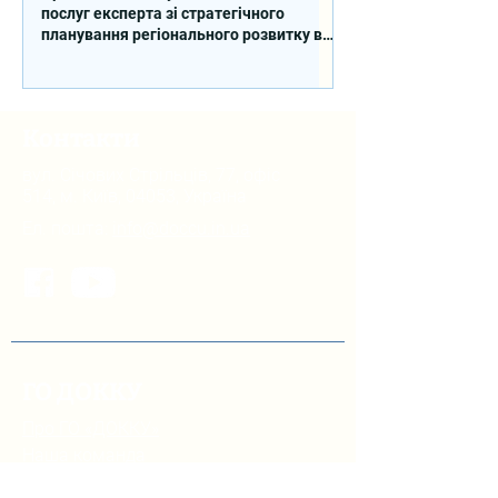
послуг експерта зі стратегічного
планування регіонального розвитку в
сфері освіти в межах реалізації
Швейцарсько-українського Проєкту
DECIDE
Контакти
вул. Січових Стрільців, 77, офіс
514, м. Київ, 04053, Україна
Ел. пошта:
info@doccu.in.ua
ГО ДОККУ
Про ГО «ДОККУ»
Наша команда
Партнери