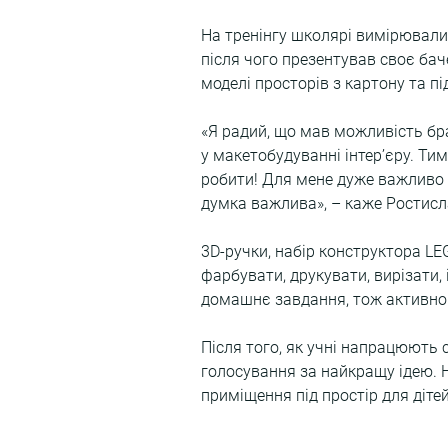
На тренінгу школярі вимірювали
після чого презентував своє бач
моделі просторів з картону та пі
«Я радий, що мав можливість бра
у макетобудуванні інтер’єру. Тим
робити! Для мене дуже важливо б
думка важлива», – каже Ростисла
3D-ручки, набір конструктора LE
фарбувати, друкувати, вирізати,
домашнє завдання, тож активно
Після того, як учні напрацюють 
голосування за найкращу ідею. Н
приміщення під простір для діте