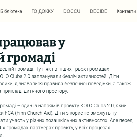
Бібліотека
ГО ДОККУ
DOCCU
DECIDE
Контакти
працював у
й громаді
ькій громаді. Тут, як і в інших трьох громадах 
OLO Clubs 2.0 запланували безліч активностей. Діти 
лики, дізнавалися правила безпечної поведінки, а також 
 прикладі дитячого простору.
громаді – один із напрямів проєкту KOLO Clubs 2.0, який 
и FCA (Finn Church Aid). Діти з користю зможуть тут 
рати участь у різних позашкільних активностях. Але перед 
4-х громадах-партнерах проєкту, у всіх процесах 
и.