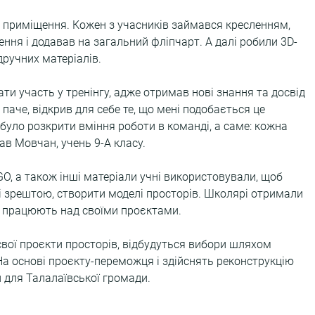
 приміщення. Кожен з учасників займався кресленням, 
ення і додавав на загальний фліпчарт. А далі робили 3D-
дручних матеріалів.
ти участь у тренінгу, адже отримав нові знання та досвід 
 паче, відкрив для себе те, що мені подобається це 
уло розкрити вміння роботи в команді, а саме: кожна 
в Мовчан, учень 9-А класу.
GO, а також інші матеріали учні використовували, щоб 
 і зрештою, створити моделі просторів. Школярі отримали 
 працюють над своїми проєктами.
свої проєкти просторів, відбудуться вибори шляхом 
а основі проєкту-переможця і здійснять реконструкцію 
й для Талалаївської громади.