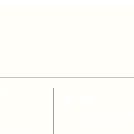
ТЕКА
а з децентралізації
я освітою
Цей сайт розроблено за підтри
ових осіб ОМС
Швейцарської Конфедерації в р
 ОТГ
проєктів
DOCCU
та
DECIDE
тів місцевих рад