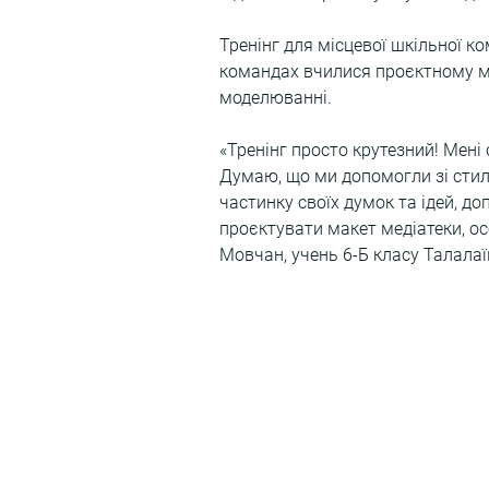
Тренінг для місцевої шкільної к
командах вчилися проєктному м
моделюванні.
«Тренінг просто крутезний! Мені
Думаю, що ми допомогли зі стилем
частинку своїх думок та ідей, д
проєктувати макет медіатеки, ос
Мовчан, учень 6-Б класу Талалаїв