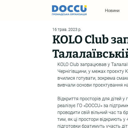
Новини
16 трав. 2023 р.
KOLO Club за
Талалаївські
KOLO Club запрацював у Талалаївс
Чернігівщини, у межах проєкту K
вчилися готувати, зокрема смако
вивчали основи проєктування на
Відкриття просторів для дітей у 
реалізує ГО «DOCCU» за підтримк
проводити свій вільний час та б
тим, як ці простори відкриють у 
підготовки братимуть участь діт