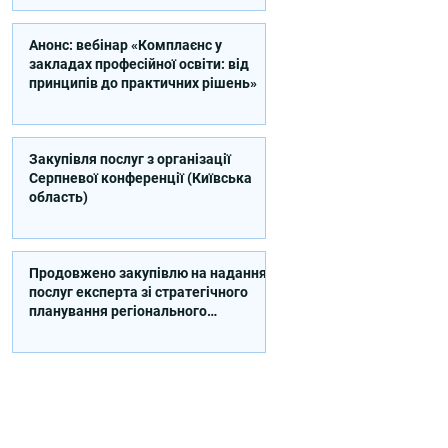
Анонс: вебінар «Комплаєнс у
закладах професійної освіти: від
принципів до практичних рішень»
Закупівля послуг з організації
Серпневої конференції (Київська
область)
Продовжено закупівлю на надання
послуг експерта зі стратегічного
планування регіонального
розвитку в сфері освіти в межах
реалізації Швейцарсько-
українського Проєкту DECIDE