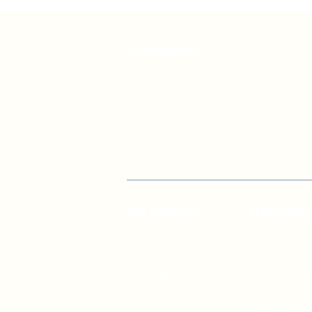
Контакти
вул. Січових Стрільців, 77, офіс
514, м. Київ, 04053, Україна
Ел. пошта:
info@doccu.in.ua
ГО ДОККУ
БІБЛІО
Про ГО «ДОККУ»
Інфографік
Наша команда
управлінн
Партнери
Для посад
Вакансії
Для голів
Для депута