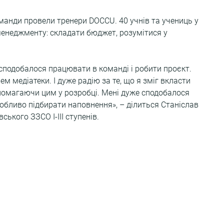
оманди провели тренери DOCCU. 40 учнів та учениць у 
енеджменту: складати бюджет, розумітися у 
 сподобалося працювати в команді і робити проєкт. 
 медіатеки. І дуже радію за те, що я зміг вкласти 
опомагаючи цим у розробці. Мені дуже сподобалося 
обливо підбирати наповнення», – ділиться Станіслав 
ського ЗЗСО І-ІІІ ступенів.