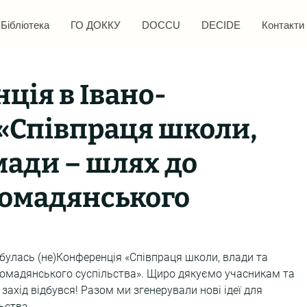
Бібліотека
ГО ДОККУ
DOCCU
DECIDE
Контакти
ція в Івано-
«Співпраця школи,
мади – шлях до
ромадянського
дбулась (не)Конференція «Співпраця школи, влади та 
омадянського суспільства». Щиро дякуємо учасникам та 
захід відбувся! Разом ми згенерували нові ідеї для 
ьства.