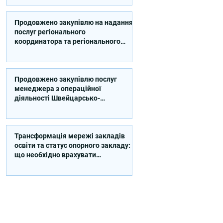
Швейцарсько-українського
Проєкту DECIDE в Сумській області
Продовжено закупівлю на надання
послуг регіонального
координатора та регіонального
експерта/-ки із впровадження
Швейцарсько-українського
Проєкту DECIDE в Київській області
Продовжено закупівлю послуг
менеджера з операційної
діяльності Швейцарсько-
українського Проєкту DECIDE
Трансформація мережі закладів
освіти та статус опорного закладу:
що необхідно врахувати
засновнику?