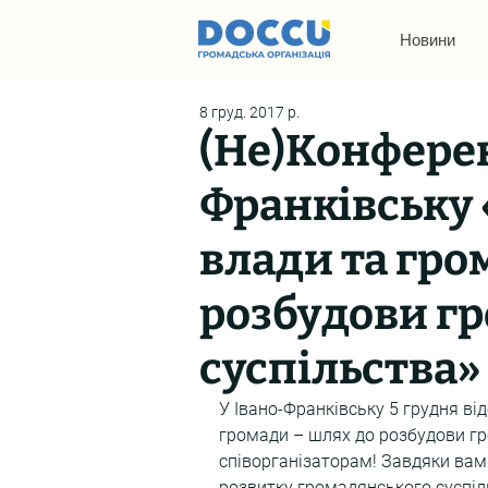
Новини
8 груд. 2017 р.
(Не)Конферен
Франківську 
влади та гро
розбудови г
суспільства»
У Івано-Франківську 5 грудня ві
громади – шлях до розбудови гр
співорганізаторам! Завдяки вам 
розвитку громадянського суспіл