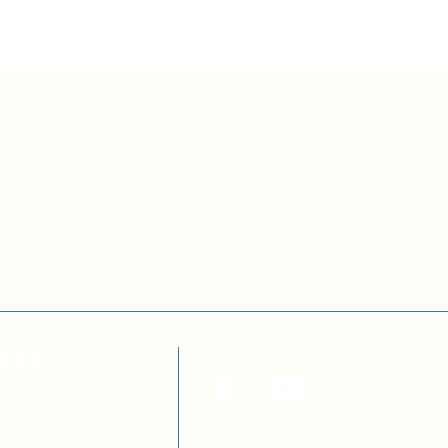
ТЕКА
а з децентралізації
я освітою
Цей сайт розроблено за підтри
ових осіб ОМС