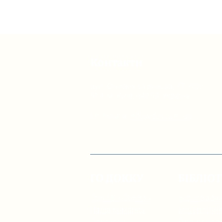
Контакти
вул. Січових Стрільців, 77, офіс
514, м. Київ, 04053, Україна
Ел. пошта:
info@doccu.in.ua
ГО ДОККУ
БІБЛІО
Про ГО «ДОККУ»
Інфографік
Наша команда
управлінн
Партнери
Для посад