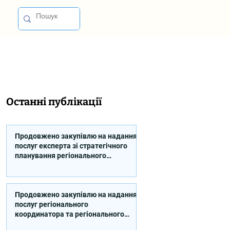
Останні публікації
Продовжено закупівлю на надання
послуг експерта зі стратегічного
планування регіонального
розвитку в сфері освіти в межах
реалізації Швейцарсько-
українського Проєкту DECIDE
Продовжено закупівлю на надання
послуг регіонального
координатора та регіонального
експерта/-ки із впровадження