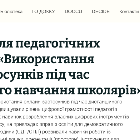
Бібліотека
ГО ДОККУ
DOCCU
DECIDE
Контакти
ля педагогічних
 «Використання
сунків під час
го навчання школярів
ристання онлайн-застосунків під час дистанційного 
двищували рівень цифрової грамотності педагогів 
навичок розроблення власних цифрових інструментів 
есу; на прикладах вправ з освіти для демократичного 
людини (ОДГ/ОПЛ) розвивали навички роботи із 
ні дошки, презентації (простори); інструменти для 