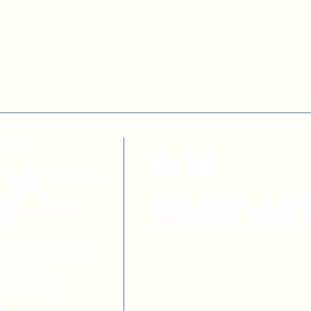
ТЕКА
а з децентралізації
я освітою
Цей сайт розроблено за підтри
ових осіб ОМС
Швейцарської Конфедерації в р
 ОТГ
проєктів
DOCCU
та
DECIDE
тів місцевих рад
вних службовців
та учениць
иків шкіл
ів