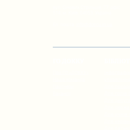
вул. Січових Стрільців, 77, офіс
514, м. Київ, 04053, Україна
Ел. пошта:
info@doccu.in.ua
ГО ДОККУ
БІБЛІО
Про ГО «ДОККУ»
Інфографік
Наша команда
управлінн
Партнери
Для посад
Вакансії
Для голів
Для депута
Для держа
Для учнів 
Для керівн
Для батьк