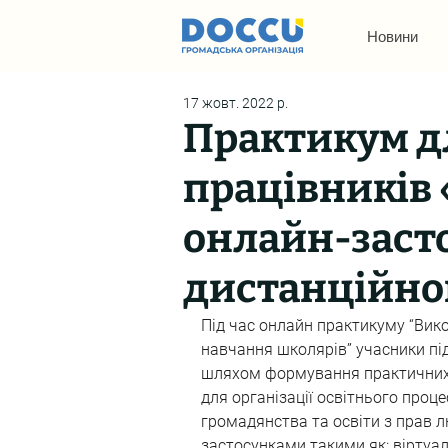
Новини
17 жовт. 2022 р.
Практикум д
працівників
онлайн-засто
дистанційно
Під час онлайн практикуму “Вико
навчання школярів” учасники пі
шляхом формування практичних 
для організації освітнього проц
громадянства та освіти з прав 
застосунками такими як: віртуаль