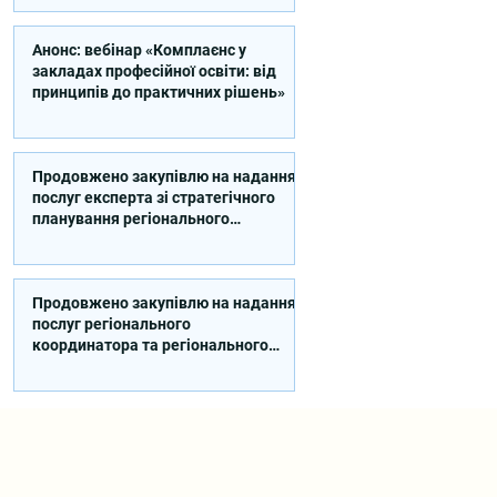
Анонс: вебінар «Комплаєнс у
закладах професійної освіти: від
принципів до практичних рішень»
Продовжено закупівлю на надання
послуг експерта зі стратегічного
планування регіонального
розвитку в сфері освіти в межах
реалізації Швейцарсько-
українського Проєкту DECIDE
Продовжено закупівлю на надання
послуг регіонального
координатора та регіонального
експерта/-ки із впровадження
Швейцарсько-українського
Проєкту DECIDE в Сумській області