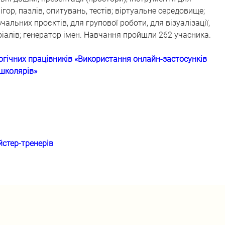
гор, пазлів, опитувань, тестів; віртуальне середовище; 
альних проєктів, для групової роботи, для візуалізації, 
іалів; генератор імен. Навчання пройшли 262 учасника.
гічних працівників «Використання онлайн-застосунків 
 школярів»
йстер-тренерів