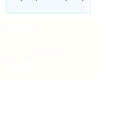
сфері освіти в межах реалізації
Швейцарсько-українського Проєкту
DECIDE
Контакти
вул. Січових Стрільців, 77, офіс
514, м. Київ, 04053, Україна
Ел. пошта:
info@doccu.in.ua
ГО ДОККУ
Про ГО «ДОККУ»
Наша команда
Партнери
Вакансії