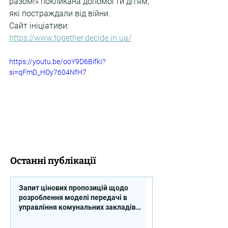
разом!» покликана допомогти дітям, 
які постраждали від війни.
Сайт ініціативи: 
https://www.together.decide.in.ua/
https://youtu.be/ooY9D6BifkI?
si=qFmD_HOy7604NfH7
Останні публікації
Запит цінових пропозицій щодо
розроблення моделі передачі в
управління комунальних закладів
професійної освіти