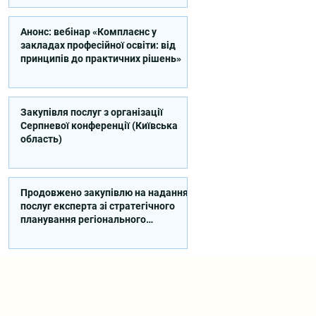
Анонс: вебінар «Комплаєнс у
закладах професійної освіти: від
принципів до практичних рішень»
Закупівля послуг з організації
Серпневої конференції (Київська
область)
Продовжено закупівлю на надання
послуг експерта зі стратегічного
планування регіонального
розвитку в сфері освіти в межах
реалізації Швейцарсько-
українського Проєкту DECIDE