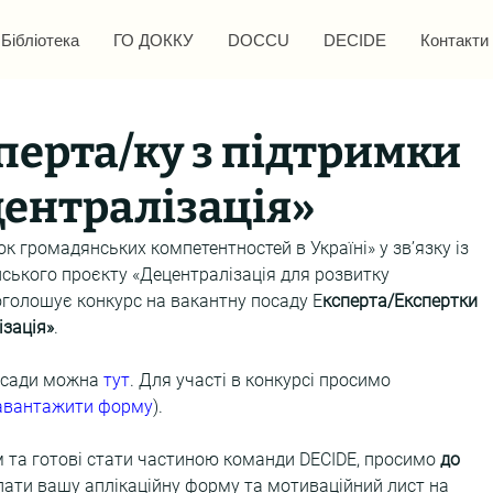
Бібліотека
ГО ДОККУ
DOCCU
DECIDE
Контакти
ерта/ку з підтримки
ентралізація»
к громадянських компетентностей в Україні» у зв’язку із 
ського проєкту «Децентралізація для розвитку 
оголошує конкурс на вакантну посаду Е
ксперта/Експертки 
ізація»
.
осади можна 
тут
. Для участі в конкурсі просимо 
авантажити форму
).
 та готові стати частиною команди DECIDE, просимо
 до 
лати вашу аплікаційну форму та мотиваційний лист на 