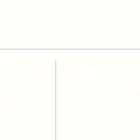
ТЕКА
а з децентралізації
я освітою
Цей сайт розроблено за підтри
ових осіб ОМС
Швейцарської Конфедерації в р
 ОТГ
проєктів
DOCCU
та
DECIDE
тів місцевих рад
вних службовців
та учениць
иків шкіл
ів