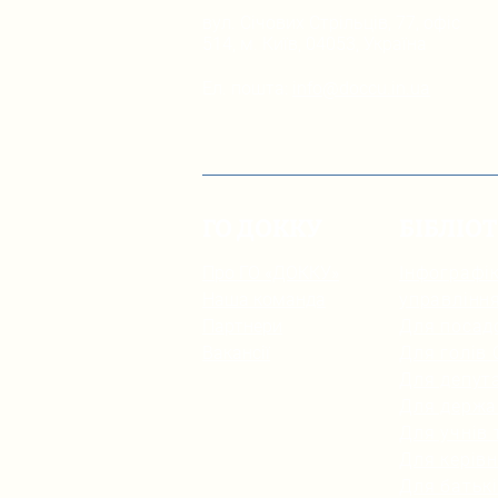
вул. Січових Стрільців, 77, офіс
514, м. Київ, 04053, Україна
Ел. пошта:
info@doccu.in.ua
ГО ДОККУ
БІБЛІО
Про ГО «ДОККУ»
Інфографік
Наша команда
управлінн
Партнери
Для посад
Вакансії
Для голів
Для депута
Для держа
Для учнів 
Для керівн
Для батьк