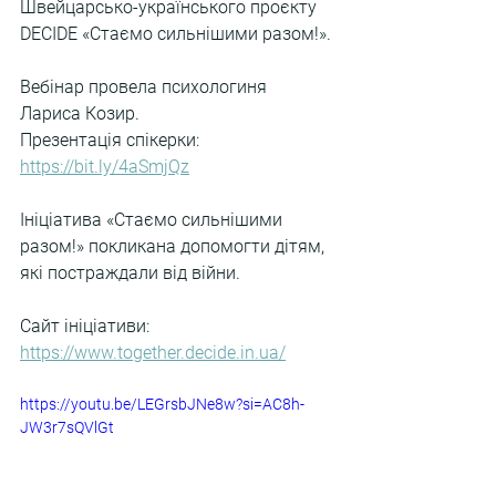
Швейцарсько-українського проєкту 
DECIDE «Стаємо сильнішими разом!».
Вебінар провела психологиня 
Лариса Козир. 
Презентація спікерки: 
https://bit.ly/4aSmjQz
Ініціатива «Стаємо сильнішими 
разом!» покликана допомогти дітям, 
які постраждали від війни.
Сайт ініціативи: 
https://www.together.decide.in.ua/
https://youtu.be/LEGrsbJNe8w?si=AC8h-
JW3r7sQVlGt