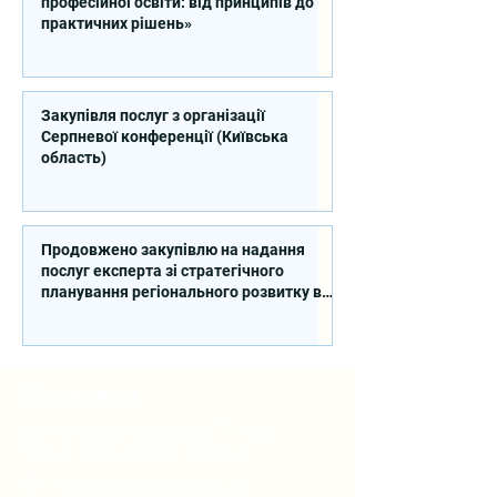
професійної освіти: від принципів до
практичних рішень»
Закупівля послуг з організації
Серпневої конференції (Київська
область)
Продовжено закупівлю на надання
послуг експерта зі стратегічного
планування регіонального розвитку в
сфері освіти в межах реалізації
Швейцарсько-українського Проєкту
DECIDE
Контакти
вул. Січових Стрільців, 77, офіс
514, м. Київ, 04053, Україна
Ел. пошта:
info@doccu.in.ua