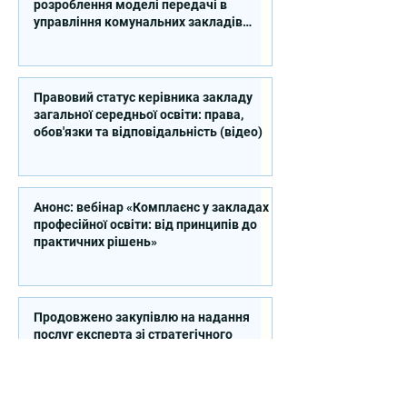
розроблення моделі передачі в
управління комунальних закладів
професійної освіти
Правовий статус керівника закладу
загальної середньої освіти: права,
обов'язки та відповідальність (відео)
Анонс: вебінар «Комплаєнс у закладах
професійної освіти: від принципів до
практичних рішень»
Продовжено закупівлю на надання
послуг експерта зі стратегічного
планування регіонального розвитку в
сфері освіти в межах реалізації
Швейцарсько-українського Проєкту
DECIDE