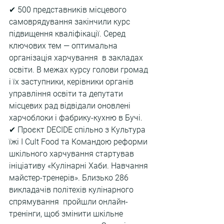
✔ 500 представників місцевого 
самоврядування закінчили курс 
підвищення кваліфікації. Серед 
ключових тем — оптимальна 
організація харчування  в закладах 
освіти. В межах курсу голови громад 
і їх заступники, керівники органів 
управління освіти та депутати 
місцевих рад відвідали оновлені 
харчоблоки і фабрику-кухню в Бучі.
✔ Проєкт DECIDE спільно з Культура 
їжі I Cult Food та Командою реформи 
шкільного харчування стартував 
ініціативу «Кулінарні Хаби. Навчання 
майстер-тренерів». Близько 286 
викладачів політехів кулінарного 
спрямування  пройшли онлайн-
тренінги, щоб змінити шкільне 