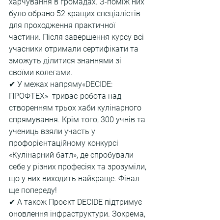
харчування в громадах. З-поміж них 
було обрано 52 кращих спеціалістів 
для проходження практичної 
частини. Після завершення курсу всі 
учасники отримали сертифікати та 
зможуть ділитися знаннями зі 
своїми колегами.
✔ У межах напряму«DECIDE: 
ПРОФТЕХ»  триває робота над 
створенням трьох хаби кулінарного 
спрямування. Крім того, 300 учнів та 
учениць взяли участь у 
профорієнтаційному конкурсі 
«Кулінарний батл», де спробували 
себе у різних професіях та зрозуміли, 
що у них виходить найкраще. Фінал 
ще попереду!
✔ А також Проєкт DECIDE підтримує 
оновлення інфраструктури. Зокрема, 