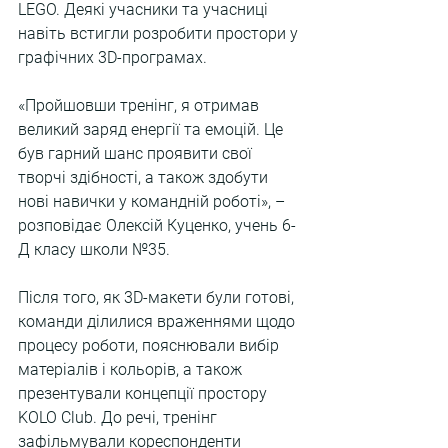
LEGO. Деякі учасники та учасниці 
навіть встигли розробити простори у 
графічних 3D-програмах.
«Пройшовши тренінг, я отримав 
великий заряд енергії та емоцій. Це 
був гарний шанс проявити свої 
творчі здібності, а також здобути 
нові навички у командній роботі», – 
розповідає Олексій Куценко, учень 6-
Д класу школи №35.
Після того, як 3D-макети були готові, 
команди ділилися враженнями щодо 
процесу роботи, пояснювали вибір 
матеріалів і кольорів, а також 
презентували концепції простору 
KOLO Club. До речі, тренінг 
зафільмували кореспонденти 