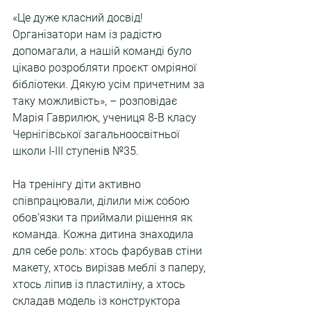
«Це дуже класний досвід! 
Організатори нам із радістю 
допомагали, а нашій команді було 
цікаво розробляти проєкт омріяної 
бібліотеки. Дякую усім причетним за 
таку можливість», – розповідає 
Марія Гаврилюк, учениця 8-В класу 
Чернігівської загальноосвітньої 
школи І-ІІІ ступенів №35.
На тренінгу діти активно 
співпрацювали, ділили між собою 
обов’язки та приймали рішення як 
команда. Кожна дитина знаходила 
для себе роль: хтось фарбував стіни 
макету, хтось вирізав меблі з паперу, 
хтось ліпив із пластиліну, а хтось 
складав модель із конструктора 