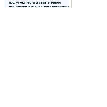
послуг експерта зі стратегічного
планування регіонального розвитку в
сфері освіти в межах реалізації
Швейцарсько-українського Проєкту
DECIDE
Контакти
вул. Січових Стрільців, 77, офіс
514, м. Київ, 04053, Україна
Ел. пошта:
info@doccu.in.ua
ГО ДОККУ
Про ГО «ДОККУ»
Наша команда
Партнери