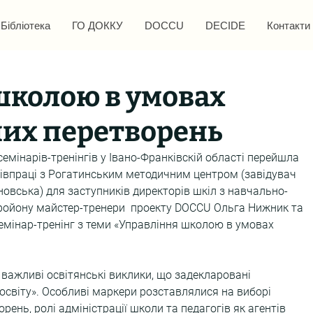
Бібліотека
ГО ДОККУ
DOCCU
DECIDE
Контакти
школою в умовах
их перетворень
емінарів-тренінгів у Івано-Франківскій області перейшла 
півпраці з Рогатинським методичним центром (завідувач 
овська) для заступників директорів шкіл з навчально-
ройону майстер-тренери  проекту DOCCU Ольга Нижник та 
емінар-тренінг з теми «Управління школою в умовах 
важливі освітянські виклики, що задекларовані 
віту». Особливі маркери розставлялися на виборі 
ень, ролі адміністрації школи та педагогів як агентів 