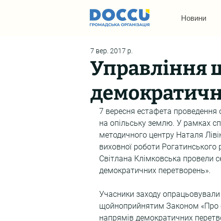
Новини
7 вер. 2017 р.
Управління 
демократичн
7 вересня естафета проведення с
на опільську землю. У рамках с
методичного центру Наталя Лівін
виховної роботи Рогатинського 
Світлана Клімковська провели с
демократичних перетворень».
Учасники заходу опрацьовували 
щойноприйнятим Законом «Про ос
напрямів демократичних перетвор