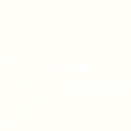
ТЕКА
а з децентралізації
я освітою
Цей сайт розроблено за підтри
ових осіб ОМС
Швейцарської Конфедерації в р
 ОТГ
проєктів
DOCCU
та
DECIDE
тів місцевих рад
вних службовців
та учениць
иків шкіл
ів