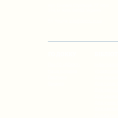
вул. Січових Стрільців, 77, офіс
514, м. Київ, 04053, Україна
Ел. пошта:
info@doccu.in.ua
ГО ДОККУ
БІБЛІО
Про ГО «ДОККУ»
Інфографік
Наша команда
управлінн
Партнери
Для посад
Вакансії
Для голів
Для депута
Для держа
Для учнів 
Для керівн
Для батьк