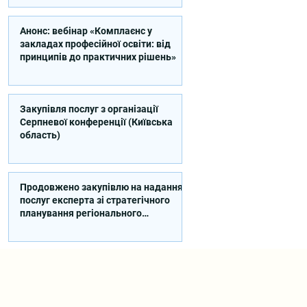
Анонс: вебінар «Комплаєнс у
закладах професійної освіти: від
принципів до практичних рішень»
Закупівля послуг з організації
Серпневої конференції (Київська
область)
Продовжено закупівлю на надання
послуг експерта зі стратегічного
планування регіонального
розвитку в сфері освіти в межах
реалізації Швейцарсько-
українського Проєкту DECIDE