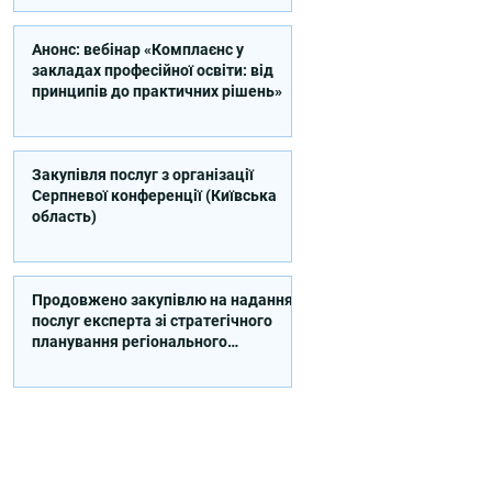
Анонс: вебінар «Комплаєнс у
закладах професійної освіти: від
принципів до практичних рішень»
Закупівля послуг з організації
Серпневої конференції (Київська
область)
Продовжено закупівлю на надання
послуг експерта зі стратегічного
планування регіонального
розвитку в сфері освіти в межах
реалізації Швейцарсько-
українського Проєкту DECIDE