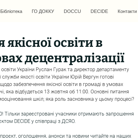
Бібліотека
ГО ДОККУ
DOCCU
DECIDE
Контакти
 якісної освіти в
овах децентралізації
 освіти України Руслан Гурак та директор департаменту 
 служби якості освіти України Юрій Вергун готові 
 щодо забезпечення якісної освіти в громаді в умовах 
чі, яка відбудеться 13 жовтня об 11:00. Основні питання 
самооцінювання шкіл; яка роль засновника у цьому процесі?
20! Тільки зареєстровані учасники отримають запрошення 
єктом DECIDE у співпраці з ДСЯО.
проєкт, оголошення, анонси та новини читайте на наших 