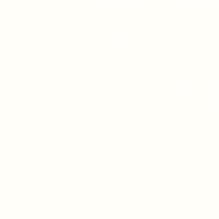
ГО ДОККУ
БІБЛІО
Про ГО «ДОККУ»
Інфографік
Наша команда
управлінн
Партнери
Для посад
Вакансії
Для голів
Для депута
Для держа
Для учнів 
Для керівн
Для батьк
Нормативн