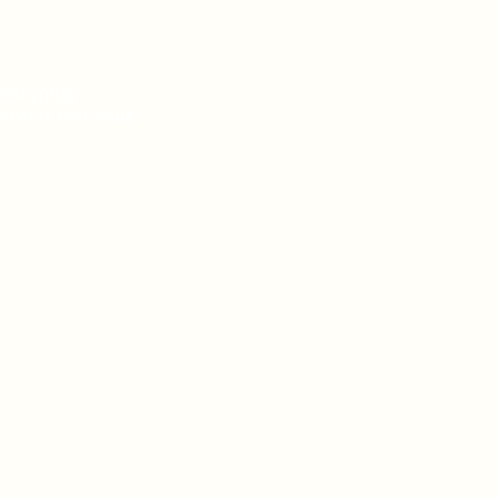
мки уряду
амках реалізації
ток громадянських
у