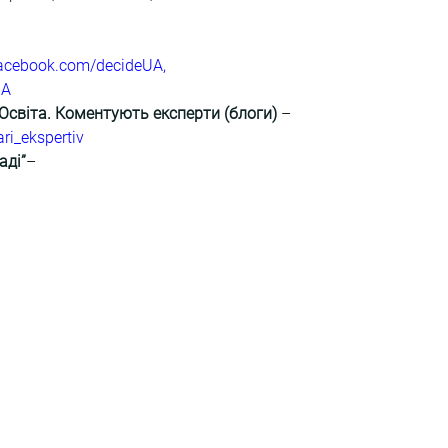
facebook.com/decideUA
,
UA
 Освіта. Коментують експерти (блоги) 
–
ri_ekspertiv
аді”
–