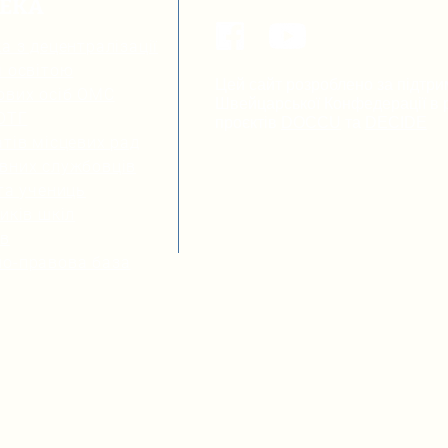
ТЕКА
а з децентралізації
я освітою
Цей сайт розроблено за підтри
ових осіб ОМС
Швейцарської Конфедерації в р
 ОТГ
проєктів
DOCCU
та
DECIDE
тів місцевих рад
вних службовців
та учениць
иків шкіл
ів
о-правова база
Громадська організація “Розви
компетентностей в Україні”
Політика використання ресурс
2025. Україна