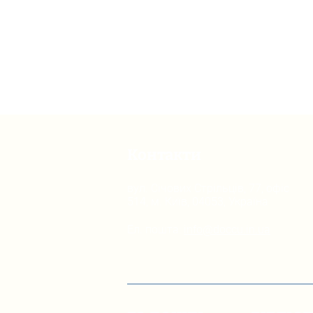
Контакти
вул. Січових Стрільців, 77, офіс
514, м. Київ, 04053, Україна
Ел. пошта:
info@doccu.in.ua