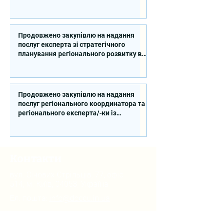
Продовжено закупівлю на надання
послуг експерта зі стратегічного
планування регіонального розвитку в
сфері освіти в межах реалізації
Швейцарсько-українського Проєкту
DECIDE
Продовжено закупівлю на надання
послуг регіонального координатора та
регіонального експерта/-ки із
впровадження Швейцарсько-
українського Проєкту DECIDE в
Сумській області
Контакти
вул. Січових Стрільців, 77, офіс
514, м. Київ, 04053, Україна
Ел. пошта:
info@doccu.in.ua