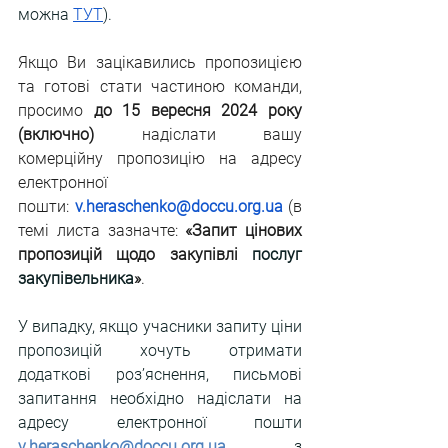
можна
ТУТ
).
Якщо Ви зацікавились пропозицією 
та готові стати частиною команди, 
просимо 
до 15 вересня 2024 року 
(включно)
 надіслати вашу 
комерційну пропозицію на адресу 
електронної 
пошти: 
v.heraschenko@doccu.org.ua
 (в 
темі листа зазначте: 
«Запит цінових 
пропозицій щодо закупівлі 
послуг 
закупівельника
»
.
У випадку, якщо учасники запиту ціни 
пропозицій хочуть отримати 
додаткові роз’яснення, письмові 
запитання необхідно надіслати на 
адресу електронної пошти 
v.heraschenko@doccu.org.ua
 з 