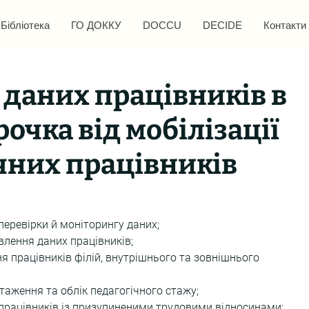
Бібліотека
ГО ДОККУ
DOCCU
DECIDE
Контакти
 даних працівників в
очка від мобілізації
чних працівників
 перевірки й моніторингу даних;
авлення даних працівників;
 працівників філій, внутрішнього та зовнішнього 
таження та облік педагогічного стажу;
 працівників із призупиненими трудовими відносинами;