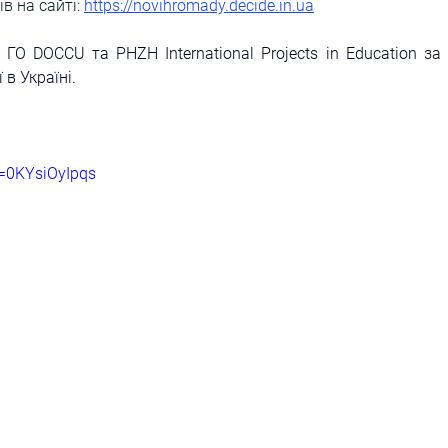
в на сайті:
https://novihromady.decide.in.ua
 
ГО
 DOCCU
 та
 PHZH International Projects in Education
 за 
в Україні.
v=0KYsiOyIpqs