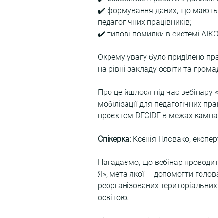
✔️ формування даних, що мають з
педагогічних працівників;
✔️ типові помилки в системі АІКО
Окрему увагу було приділено пра
на рівні закладу освіти та грома
Про це йшлося під час вебінару «
мобілізації для педагогічних пр
проєктом DECIDE в межах кампані
Спікерка:
 Ксенія Плєвако, експер
Нагадаємо, що вебінар проводить
Я», мета якої — допомогти голов
реорганізованих територіальних
освітою.