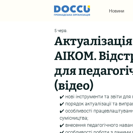
Новини
5 черв.
Актуалізація
АІКОМ. Відстр
для педагогі
(відео)
✔️ нові інструменти та звіти для
✔️ порядок актуалізації та випр
✔️ особливості працевлаштування
сумісництва;
✔️ внесення педагогічного наван
✔️ особливості роботи з даними