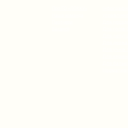
Про ГО «ДОККУ»
Інфографік
Наша команда
управлінн
Партнери
Для посад
Вакансії
Для голів
Для депута
Для держа
Для учнів 
Для керівн
Для батьк
Нормативн