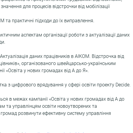
начення для процесів відстрочки від мобілізації 
М та практичні підходи до їх виправлення. 
ктичним аспектам організації роботи з актуалізації даних 
ди.
Актуалізація даних працівників в АІКОМ. Відстрочка від 
ацівників», організованого швейцарсько-українським 
ї «Освіта у нових громадах від А до Я».
тка з цифрового врядування у сфері освіти проекту Decide.
ся в межах кампанії «Освіта у нових громадах від А до 
ам та управлінцям освіти новоутворених та 
 громад розвинути ефективну систему управління 