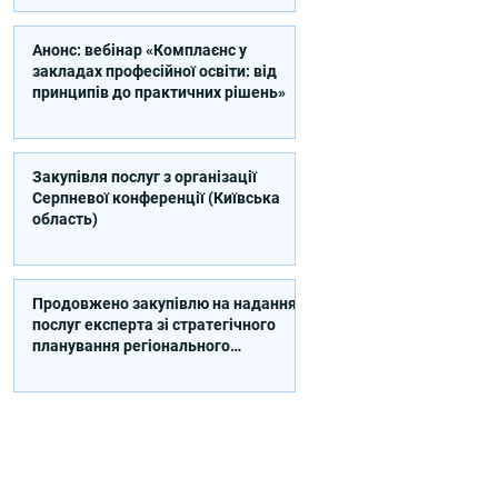
Анонс: вебінар «Комплаєнс у
закладах професійної освіти: від
принципів до практичних рішень»
Закупівля послуг з організації
Серпневої конференції (Київська
область)
Продовжено закупівлю на надання
послуг експерта зі стратегічного
планування регіонального
розвитку в сфері освіти в межах
реалізації Швейцарсько-
українського Проєкту DECIDE