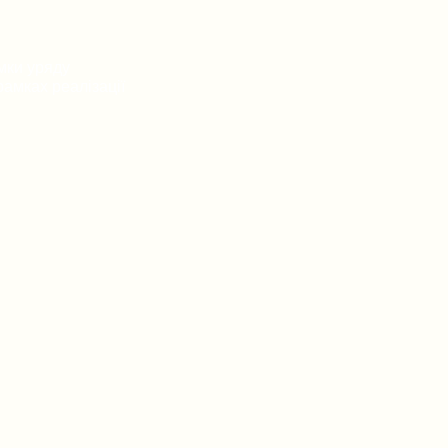
мки уряду
амках реалізації
ток громадянських
у