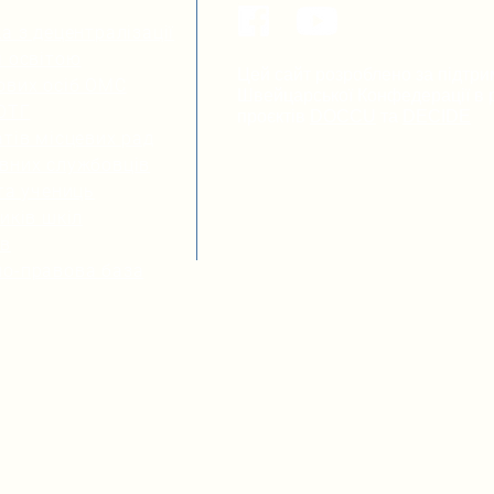
а з децентралізації
я освітою
Цей сайт розроблено за підтри
ових осіб ОМС
Швейцарської Конфедерації в р
 ОТГ
проєктів
DOCCU
та
DECIDE
тів місцевих рад
вних службовців
та учениць
иків шкіл
ів
о-правова база
Громадська організація “Розви
компетентностей в Україні”
Політика використання ресурс
2025. Україна