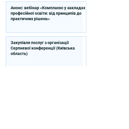
Анонс: вебінар «Комплаєнс у закладах
професійної освіти: від принципів до
практичних рішень»
Закупівля послуг з організації
Серпневої конференції (Київська
область)
Продовжено закупівлю на надання
послуг експерта зі стратегічного
планування регіонального розвитку в
сфері освіти в межах реалізації
Швейцарсько-українського Проєкту
DECIDE
Контакти
вул. Січових Стрільців, 77, офіс