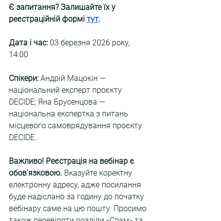
Є запитання? Залишайте їх у 
реєстраційній формі
тут
.
Дата і час:
 03 березня 2026 року, 
14:00
Спікери:
 Андрій Мацокін — 
національний експерт проєкту 
DECIDE; Яна Брусенцова — 
національна експертка з питань 
місцевого самоврядування проєкту 
DECIDE..
Важливо! Реєстрація на вебінар є 
обов’язковою.
 Вказуйте коректну 
електронну адресу, адже посилання 
буде надіслано за годину до початку 
вебінару саме на цю пошту. Просимо 
також перевіряти розділи «Спам» та 