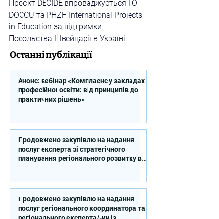
Проєкт DECIDE впроваджується ГО 
DOCCU та PHZH International Projects 
in Education за підтримки 
Посольства Швейцарії в Україні.
Останні публікації
Анонс: вебінар «Комплаєнс у закладах
професійної освіти: від принципів до
практичних рішень»
Продовжено закупівлю на надання
послуг експерта зі стратегічного
планування регіонального розвитку в
сфері освіти в межах реалізації
Швейцарсько-українського Проєкту
DECIDE
Продовжено закупівлю на надання
послуг регіонального координатора та
регіонального експерта/-ки із