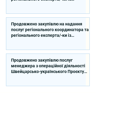
впровадження Швейцарсько-
українського Проєкту DECIDE в
Сумській області
Продовжено закупівлю на надання
послуг регіонального координатора та
регіонального експерта/-ки із
впровадження Швейцарсько-
українського Проєкту DECIDE в
Київській області
Продовжено закупівлю послуг
менеджера з операційної діяльності
Швейцарсько-українського Проєкту
DECIDE
Контакти
вул. Січових Стрільців, 77, офіс
514, м. Київ, 04053, Україна
Ел. пошта:
info@doccu.in.ua