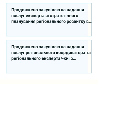
Продовжено закупівлю на надання
послуг експерта зі стратегічного
планування регіонального розвитку в
сфері освіти в межах реалізації
Швейцарсько-українського Проєкту
DECIDE
Продовжено закупівлю на надання
послуг регіонального координатора та
регіонального експерта/-ки із
впровадження Швейцарсько-
українського Проєкту DECIDE в
Сумській області
Контакти
вул. Січових Стрільців, 77, офіс
514, м. Київ, 04053, Україна
Ел. пошта:
info@doccu.in.ua