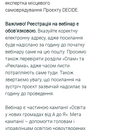
експертка місцевого 
самоврядування Проєкту DECIDE.
Важливо! Реєстрація на вебінар є 
обов’язковою.
 Вказуйте коректну 
електронну адресу, адже посилання 
буде надіслано за годину до початку 
вебінару саме на цю пошту. Просимо 
також перевіряти розділи «Спам» та 
«Реклама», адже часом листи 
потрапляють саме туди. Також 
звертаємо увагу, що посилання на 
зустріч проєкт зазвичай надсилає за 
годину до проведення.
Вебінар є частиною кампанії «Освіта 
у нових громадах від А до Я». Мета 
кампанії – допомогти головам і 
управлінцям освітою новоутворених 