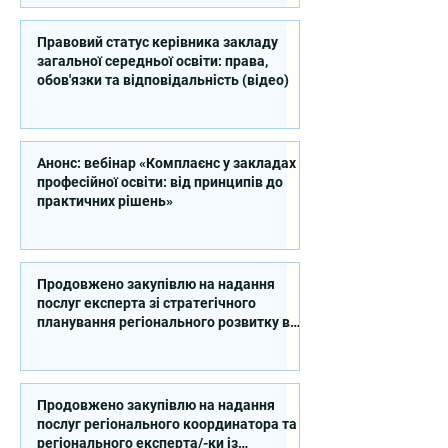
Правовий статус керівника закладу
загальної середньої освіти: права,
обов'язки та відповідальність (відео)
Анонс: вебінар «Комплаєнс у закладах
професійної освіти: від принципів до
практичних рішень»
Продовжено закупівлю на надання
послуг експерта зі стратегічного
планування регіонального розвитку в
сфері освіти в межах реалізації
Швейцарсько-українського Проєкту
DECIDE
Продовжено закупівлю на надання
послуг регіонального координатора та
регіонального експерта/-ки із