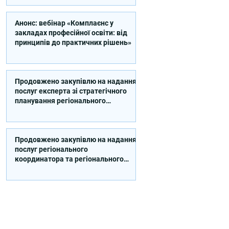
Анонс: вебінар «Комплаєнс у
закладах професійної освіти: від
принципів до практичних рішень»
Продовжено закупівлю на надання
послуг експерта зі стратегічного
планування регіонального
розвитку в сфері освіти в межах
реалізації Швейцарсько-
українського Проєкту DECIDE
Продовжено закупівлю на надання
послуг регіонального
координатора та регіонального
експерта/-ки із впровадження
Швейцарсько-українського
Проєкту DECIDE в Сумській області