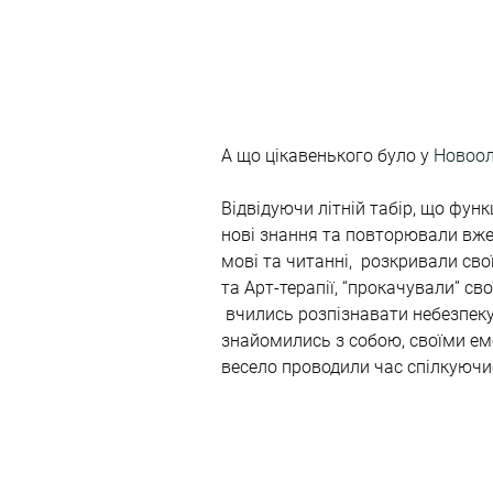
А що цікавенького було у 
Новоол
Відвідуючи літній табір, що функц
нові знання та повторювали вже 
мові та читанні,  розкривали сво
та Арт-терапії, “прокачували” св
 вчились розпізнавати небезпеку
знайомились з собою, своїми емо
весело проводили час спілкуючис