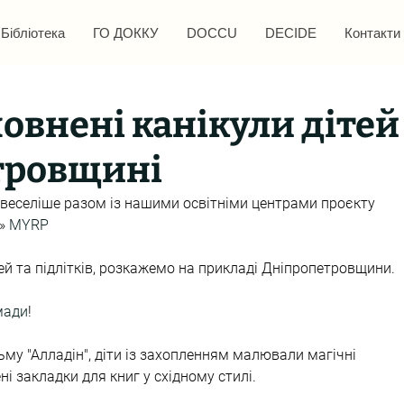
Бібліотека
ГО ДОККУ
DOCCU
DECIDE
Контакти
овнені канікули дітей
тровщині
 веселіше разом із нашими освітніми центрами проєкту 
» 
MYRP
ей та підлітків, розкажемо на прикладі Дніпропетровщини.
мади
!
ьму "Алладін", діти із захопленням малювали магічні 
 закладки для книг у східному стилі.