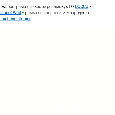
на програма стійкості» реалізовує ГО 
DOCCU
 за 
Cannot Wait
 у рамках співпраці з міжнародною 
hurch Aid Ukraine
.
ТЕКА
а з децентралізації