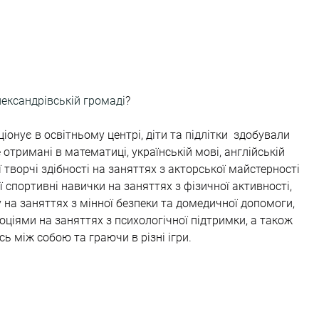
ександрівській громаді
?
іонує в освітньому центрі, діти та підлітки  здобували 
отримані в математиці, українській мові, англійській 
ї творчі здібності на заняттях з акторської майстерності 
ої спортивні навички на заняттях з фізичної активності, 
 на заняттях з мінної безпеки та домедичної допомоги, 
ціями на заняттях з психологічної підтримки, а також 
ь між собою та граючи в різні ігри.