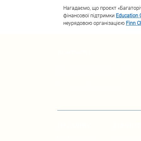
Нагадаємо, що проєкт «Багаторіч
фінансової підтримки 
Education 
неурядовою організацією 
Finn C
Контакти
вул. Січових Стрільців, 77, офіс
514, м. Київ, 04053, Україна
Ел. пошта:
info@doccu.in.ua
ГО ДОККУ
БІБЛІО
Про ГО «ДОККУ»
Інфографік