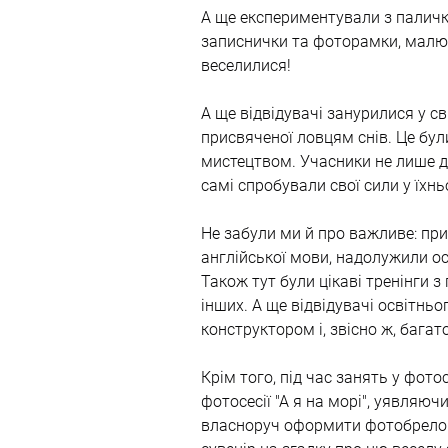
А ще експериментували з паличк
записнички та фоторамки, малюв
веселилися!
А ще відвідувачі занурилися у св
присвяченої ловцям снів. Це були
мистецтвом. Учасники не лише ді
самі спробували свої сили у їхн
Не забули ми й про важливе: при
англійської мови, надолужили ос
Також тут були цікаві тренінги з
інших. А ще відвідувачі освітнь
конструктором і, звісно ж, бага
Крім того, під час занять у фото
фотосесії "А я на морі", уявляюч
власноруч оформити фотобрелок