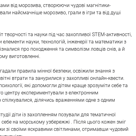
ами від морозива, створюючи чудові магнітики-
али найсмачніше морозиво, грали в ігри та від душі 
іт творчості та науки під час захопливої STEM-активності, 
 елементи науки, технологій, інженерії та математики з 
зналися про походження та символізм ловців снів, а й 
ьому виготовленні.
гадали правила мінної безпеки, освіжили знання з 
вітні втрати та занурилися у захопливі онлайн-квести. 
 психології, які допомогли дітям краще зрозуміти себе та 
ого центру експериментували з електронним 
то спілкувалися, ділячись враженнями одне з одним
студії діти із захопленням позували для тематичної 
и себе на морському узбережжі . Після цього кожен зміг 
и зі своїми яскравими світлинами, отримавши чудовий 