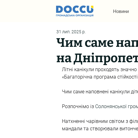
Новини
31 лип. 2025 р.
Чим саме нап
на Дніпропе
Літні канікули проходять значно
«Багаторічна програма стійкості
Чим саме наповнені канікули діт
Розпочнімо із 
Солонянської гро
Натхненні чарівним світом з філ
мандали та створювали витончені