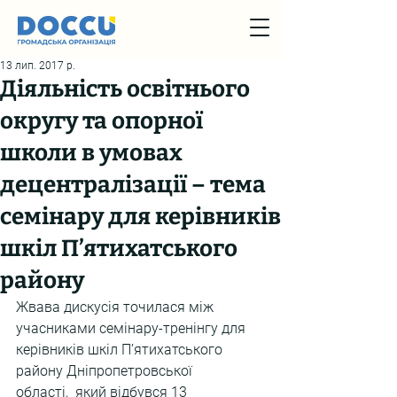
13 лип. 2017 р.
Діяльність освітнього
округу та опорної
школи в умовах
децентралізації – тема
семінару для керівників
шкіл П’ятихатського
району
Жвава дискусія точилася між 
учасниками семінару-тренінгу для 
керівників шкіл П’ятихатського 
району Дніпропетровської 
області,  який відбувся 13 