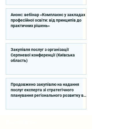
Анонс: вебінар «Комплаєнс у закладах
професійної освіти: від принципів до
практичних рішень»
Закупівля послуг з організації
Серпневої конференції (Київська
область)
Продовжено закупівлю на надання
послуг експерта зі стратегічного
планування регіонального розвитку в
сфері освіти в межах реалізації
Швейцарсько-українського Проєкту
DECIDE
Контакти