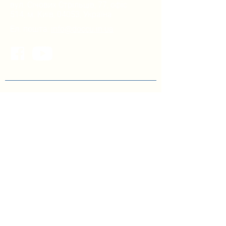
вул. Січових Стрільців, 77, офіс
514, м. Київ, 04053, Україна
Ел. пошта:
info@doccu.in.ua
ГО ДОККУ
Про ГО «ДОККУ»
Наша команда
Партнери
Вакансії
БІБЛІОТЕКА
Інфографіка з децентралізації
управління освітою
Для посадових осіб ОМС