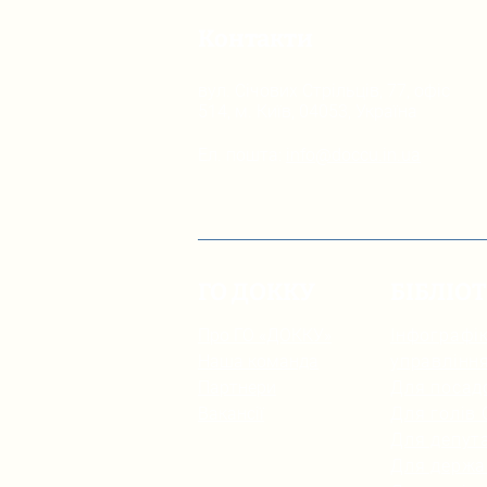
Контакти
вул. Січових Стрільців, 77, офіс
514, м. Київ, 04053, Україна
Ел. пошта:
info@doccu.in.ua
ГО ДОККУ
БІБЛІО
Про ГО «ДОККУ»
Інфографік
Наша команда
управлінн
Партнери
Для посад
Вакансії
Для голів
Для депута
Для держа