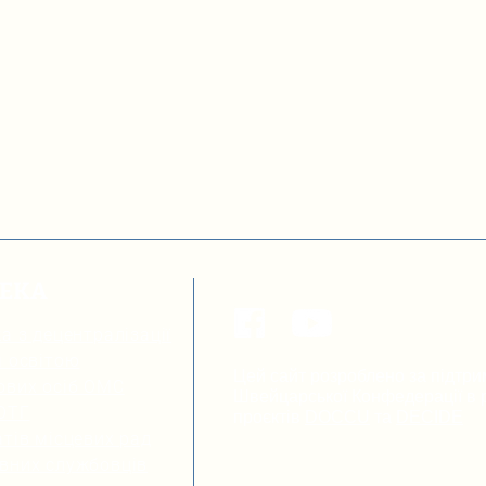
ТЕКА
а з децентралізації
я освітою
Цей сайт розроблено за підтри
ових осіб ОМС
Швейцарської Конфедерації в р
 ОТГ
проєктів
DOCCU
та
DECIDE
тів місцевих рад
вних службовців