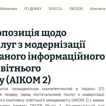
Бібліотека
ГО ДОККУ
DOCCU
DECIDE
Контакти
опозиція щодо
луг з модернізації
аного інформаційного
вітнього
 (АІКОМ 2)
иток громадянських компетентностей в Україні» (ГО 
 тендеру серед постачальників послуг з модернізації 
го комплексу освітнього менеджменту (АІКОМ 2) у межах 
нського проєкту DECIDE Phase 2 «Децентралізація для 