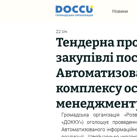
Новини
22 січ.
Тендерна пр
закупівлі пос
Автоматизов
комплексу ос
менеджменту
Громадська організація «Розв
«ДОККУ») оголошує проведення
Автоматизованого інформаційно
реалізації Швейцарсько-украї