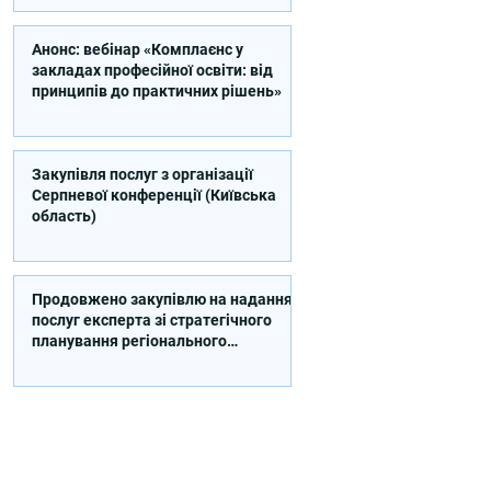
Анонс: вебінар «Комплаєнс у
закладах професійної освіти: від
принципів до практичних рішень»
Закупівля послуг з організації
Серпневої конференції (Київська
область)
Продовжено закупівлю на надання
послуг експерта зі стратегічного
планування регіонального
розвитку в сфері освіти в межах
реалізації Швейцарсько-
українського Проєкту DECIDE