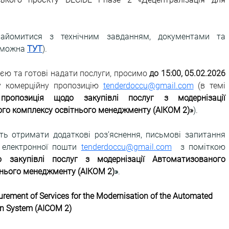
найомитися з технічним завданням, документами та 
 можна
ТУТ
).
єю та готові надати послуги, просимо 
до 15:00, 05.02.2026 
у комерційну пропозицію 
tenderdoccu@gmail.com
(в темі 
пропозиція щодо закупівлі послуг з модернізації 
го комплексу освітнього менеджменту (АІКОМ 2)»
)
.
ть отримати додаткові роз’яснення, письмові запитання 
 електронної пошти 
tenderdoccu@gmail.com
 з поміткою 
 закупівлі послуг з модернізації Автоматизованого 
тнього менеджменту (АІКОМ 2)
»
.
curement of Services for the Modernisation of the Automated 
n System (AICOM 2)