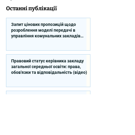
Останні публікації
Запит цінових пропозицій щодо
розроблення моделі передачі в
управління комунальних закладів
професійної освіти
Правовий статус керівника закладу
загальної середньої освіти: права,
обов'язки та відповідальність (відео)
Анонс: вебінар «Комплаєнс у закладах
професійної освіти: від принципів до
практичних рішень»
Закупівля послуг з організації