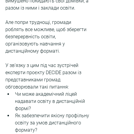
вимушено покидають свої домівки, а 
разом із ними і заклади освіти. 
Але попри труднощі, громади 
роблять все можливе, щоб зберегти 
безперервність освіти, 
організовують навчання у 
дистанційному форматі.
У зв’язку з цим під час зустрічей 
експерти проєкту DECIDE разом із 
представниками громад 
обговорювали такі питання:
Чи може академічний ліцей 
надавати освіту в дистанційній 
формі?
Як забезпечити якісну профільну 
освіту за умов дистанційного 
формату?