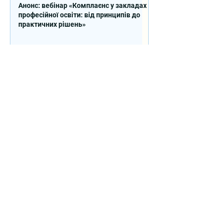
Анонс: вебінар «Комплаєнс у закладах
професійної освіти: від принципів до
практичних рішень»
Закупівля послуг з організації
Серпневої конференції (Київська
область)
Продовжено закупівлю на надання
послуг експерта зі стратегічного
планування регіонального розвитку в
сфері освіти в межах реалізації
Швейцарсько-українського Проєкту
DECIDE
Контакти
вул. Січових Стрільців, 77, офіс
514, м. Київ, 04053, Україна