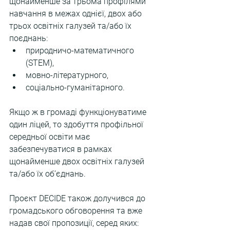
щонайменше за трьома профілями 
навчання в межах однієї, двох або 
трьох освітніх галузей та/або їх 
поєднань:
природничо-математичного 
(STEM),
мовно-літературного,
соціально-гуманітарного.
Якщо ж в громаді функціонуватиме 
один ліцей, то здобуття профільної 
середньої освіти має 
забезпечуватися в рамках 
щонайменше двох освітніх галузей 
та/або їх об’єднань.
Проєкт DECIDE також долучився до 
громадського обговорення та вже 
надав свої пропозиції, серед яких: