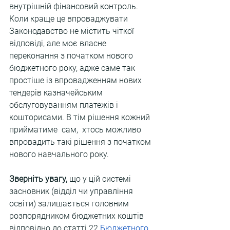
внутрішній фінансовий контроль. 
Коли краще це впроваджувати 
Законодавство не містить чіткої 
відповіді, але моє власне 
переконання з початком нового 
бюджетного року, адже саме так 
простіше із впровадженням нових 
тендерів казначейським 
обслуговуванням платежів і 
кошторисами. В тім рішення кожний 
прийматиме  сам,  хтось можливо 
впровадить такі рішення з початком 
нового навчального року.
Зверніть увагу, 
що у цій системі 
засновник (відділ чи управління 
освіти) залишається головним 
розпорядником бюджетних коштів 
відповідно до статті 22 
Бюджетного 