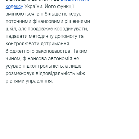
кодексу
 України. Його функції 
змінюються: він більше не керує 
поточними фінансовими рішеннями 
шкіл, але продовжує координувати, 
надавати методичну допомогу та 
контролювати дотримання 
бюджетного законодавства. Таким 
чином, фінансова автономія не 
усуває підконтрольність, а лише 
розмежовує відповідальність між 
рівнями управління.
Важливо розуміти, що автономія не 
означає повної свободи від правил. 
Усі фінансові операції заклад має 
проводити виключно в межах 
затвердженого кошторису, не 
перевищуючи обсяги бюджетних 