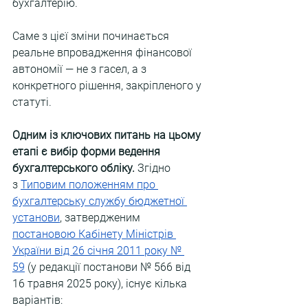
бухгалтерію. 
Саме з цієї зміни починається 
реальне впровадження фінансової 
автономії — не з гасел, а з 
конкретного рішення, закріпленого у 
статуті.
Одним із ключових питань на цьому 
етапі є вибір форми ведення 
бухгалтерського обліку.
 Згідно 
з
Типовим положенням про 
бухгалтерську службу бюджетної 
установи
, затвердженим 
постановою Кабінету Міністрів 
України від 26 січня 2011 року № 
59
 (у редакції постанови № 566 від 
16 травня 2025 року), існує кілька 
варіантів: 