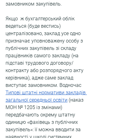
замовником закупівель. 
Якщо  ж бухгалтерський облік 
ведеться (буде вестись)  
централізовано, заклад усе одно 
призначає уповноважену особу з 
публічних закупівель зі складу 
працівників самого закладу (на 
підставі трудового договору/
контракту або розпорядчого акту 
керівника), адже саме заклад 
виступає замовником. Водночас 
Типові штатні нормативи закладів 
загальної середньої освіти
 (наказ 
МОН № 1205 із змінами) 
передбачають окрему штатну 
одиницю «фахівець з публічних 
закупівель»: її можна вводити за 
наявності у школі системних, 