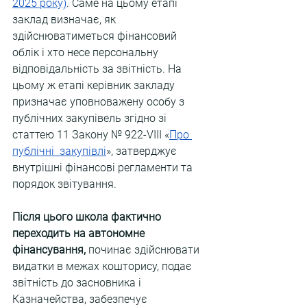
2025 року)
. Саме на цьому етапі 
заклад визначає, як 
здійснюватиметься фінансовий 
облік і хто несе персональну 
відповідальність за звітність. На 
цьому ж етапі керівник закладу 
призначає уповноважену особу з 
публічних закупівель згідно зі 
статтею 11 Закону № 922-VIII «
Про 
публічні  закупівлі
», затверджує 
внутрішні фінансові регламенти та 
порядок звітування. 
Після цього школа фактично 
переходить на автономне 
фінансування,
 починає здійснювати 
видатки в межах кошторису, подає 
звітність до засновника і 
Казначейства, забезпечує 