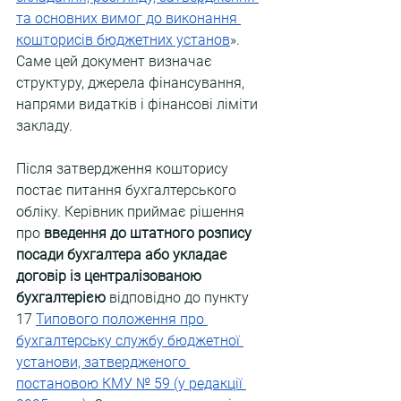
та основних вимог до виконання 
кошторисів бюджетних установ
». 
Саме цей документ визначає 
структуру, джерела фінансування, 
напрями видатків і фінансові ліміти 
закладу.
Після затвердження кошторису 
постає питання бухгалтерського 
обліку. Керівник приймає рішення 
про 
введення до штатного розпису 
посади бухгалтера або укладає 
договір із централізованою 
бухгалтерією
 відповідно до пункту 
17 
Т
ипового положення про 
бухгалтерську службу бюджетної 
установи, затвердженого 
постановою КМУ № 59 (у редакції 