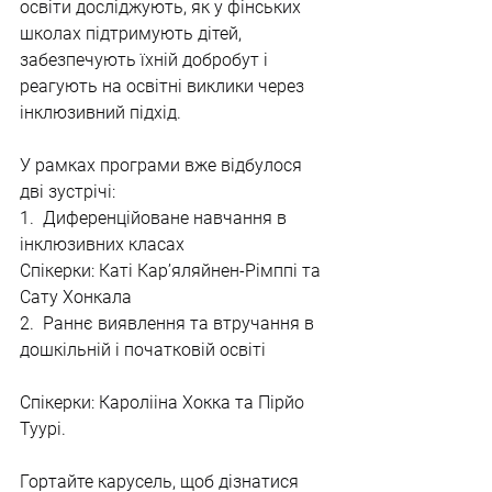
освіти досліджують, як у фінських 
школах підтримують дітей, 
забезпечують їхній добробут і 
реагують на освітні виклики через 
інклюзивний підхід.
У рамках програми вже відбулося 
дві зустрічі:
1.  Диференційоване навчання в 
інклюзивних класах
Спікерки: Каті Кар’яляйнен-Рімппі та 
Сату Хонкала
2.  Раннє виявлення та втручання в 
дошкільній і початковій освіті
Спікерки: Каролііна Хокка та Пірйо 
Туурі.
Гортайте карусель, щоб дізнатися 