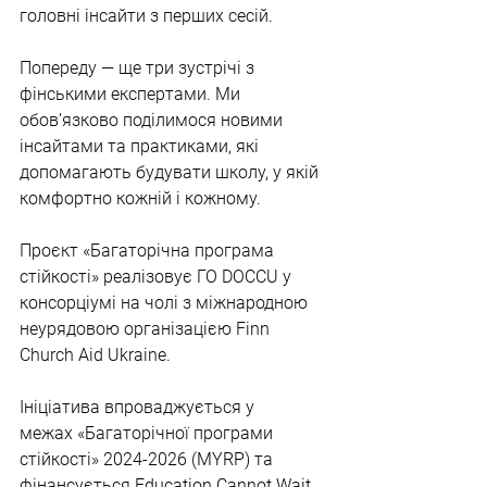
головні інсайти з перших сесій.
Попереду — ще три зустрічі з 
фінськими експертами. Ми 
обов’язково поділимося новими 
інсайтами та практиками, які 
допомагають будувати школу, у якій 
комфортно кожній і кожному.
Проєкт «Багаторічна програма 
стійкості» реалізовує ГО DOCCU у 
консорціумі на чолі з міжнародною 
неурядовою організацією Finn 
Church Aid Ukraine.
Ініціатива впроваджується у 
межах «Багаторічної програми 
стійкості» 2024-2026 (
MYRP
) та 
фінансується 
Education Cannot Wait 