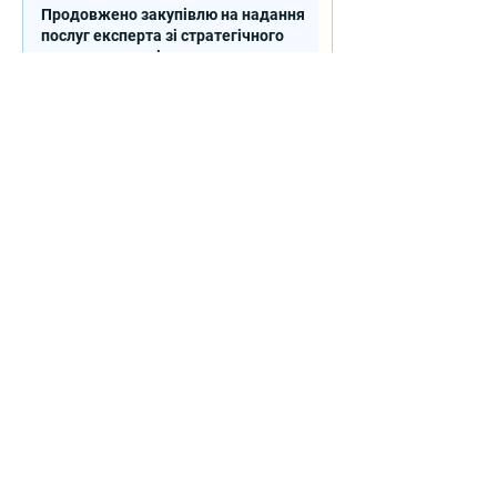
Продовжено закупівлю на надання
послуг експерта зі стратегічного
планування регіонального розвитку в
сфері освіти в межах реалізації
Швейцарсько-українського Проєкту
DECIDE
Контакти
вул. Січових Стрільців, 77, офіс
514, м. Київ, 04053, Україна
Ел. пошта:
info@doccu.in.ua
ГО ДОККУ
Про ГО «ДОККУ»
Наша команда