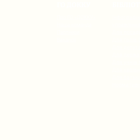
ГО ДОККУ
БІБЛІО
Про ГО «ДОККУ»
Інфографік
Наша команда
управлінн
Партнери
Для посад
Вакансії
Для голів
Для депута
Для держа
Для учнів 
Для керівн
Для батьк
Нормативн