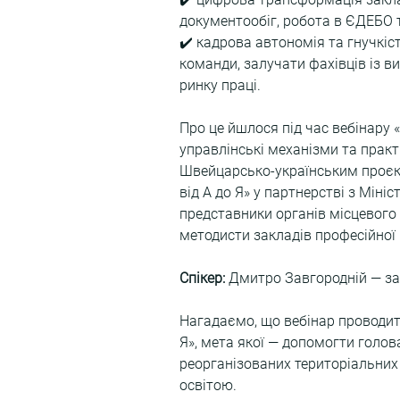
документообіг, робота в ЄДЕБО т
✔️ кадрова автономія та гнучкіс
команди, залучати фахівців із 
ринку праці.
Про це йшлося під час вебінару 
управлінські механізми та практи
Швейцарсько-українським проєкт
від А до Я» у партнерстві з Міні
представники органів місцевого 
методисти закладів професійної 
Спікер:
 Дмитро Завгородній — зас
Нагадаємо, що вебінар проводить
Я», мета якої — допомогти голов
реорганізованих територіальних
освітою.