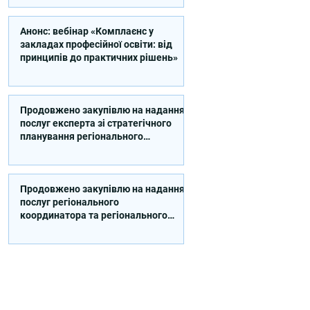
Анонс: вебінар «Комплаєнс у
закладах професійної освіти: від
принципів до практичних рішень»
Продовжено закупівлю на надання
послуг експерта зі стратегічного
планування регіонального
розвитку в сфері освіти в межах
реалізації Швейцарсько-
українського Проєкту DECIDE
Продовжено закупівлю на надання
послуг регіонального
координатора та регіонального
експерта/-ки із впровадження
Швейцарсько-українського
Проєкту DECIDE в Сумській області