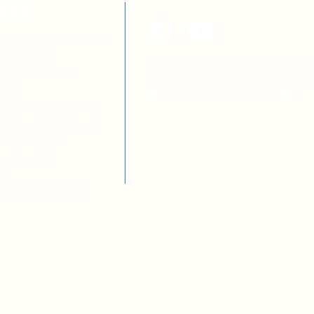
ТЕКА
а з децентралізації
я освітою
Цей сайт розроблено за підтри
ових осіб ОМС
Швейцарської Конфедерації в р
 ОТГ
проєктів
DOCCU
та
DECIDE
тів місцевих рад
вних службовців
та учениць
иків шкіл
ів
о-правова база
Громадська організація “Розви
компетентностей в Україні”
Політика використання ресурс
2025. Україна