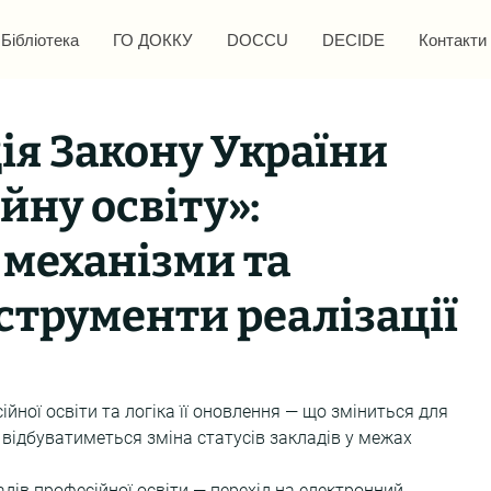
Бібліотека
ГО ДОККУ
DOCCU
DECIDE
Контакти
ія Закону України
йну освіту»:
 механізми та
струменти реалізації
йної освіти та логіка її оновлення — що зміниться для 
к відбуватиметься зміна статусів закладів у межах 
ів професійної освіти — перехід на електронний 