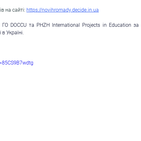
в на сайті:
https://novihromady.decide.in.ua
 
ГО
 DOCCU
 та
 PHZH International Projects in Education
 за 
в Україні.
v=85CS9B7wdtg