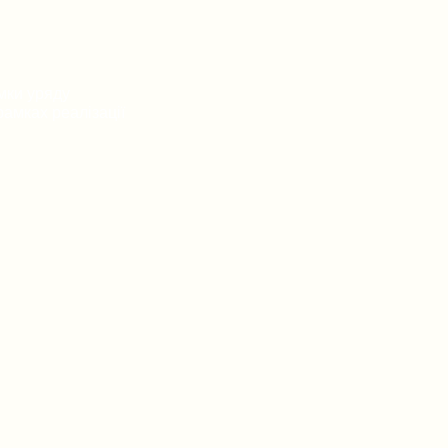
мки уряду
амках реалізації
ток громадянських
у