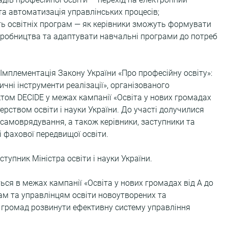
а автоматизація управлінських процесів; 
ть освітніх програм — як керівники зможуть формувати 
виробництва та адаптувати навчальні програми до потреб 
«Імплементація Закону України «Про професійну освіту»: 
чні інструменти реалізації», організованого 
ом DECIDE у межах кампанії «Освіта у нових громадах 
стерством освіти і науки України. До участі долучилися 
самоврядування, а також керівники, заступники та 
і фахової передвищої освіти.
тупник Міністра освіти і науки України.
ся в межах кампанії «Освіта у нових громадах від А до 
ам та управлінцям освіти новоутворених та 
 громад розвинути ефективну систему управління 