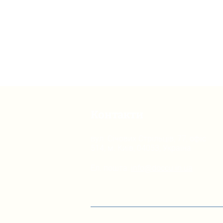
Контакти
вул. Січових Стрільців, 77, офіс
514, м. Київ, 04053, Україна
Ел. пошта:
info@doccu.in.ua