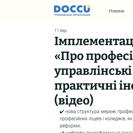
Новини
11 бер.
Імплементац
«Про професі
управлінські
практичні ін
(відео)
✔️ нова структура мережі професі
професійних ліцеїв і коледжів, я
реформи; 
✔️ цифрова трансформація заклад