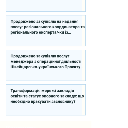
впровадження Швейцарсько-
українського Проєкту DECIDE в
Сумській області
Продовжено закупівлю на надання
послуг регіонального координатора та
регіонального експерта/-ки із
впровадження Швейцарсько-
українського Проєкту DECIDE в
Київській області
Продовжено закупівлю послуг
менеджера з операційної діяльності
Швейцарсько-українського Проєкту
DECIDE
Трансформація мережі закладів
освіти та статус опорного закладу: що
необхідно врахувати засновнику?