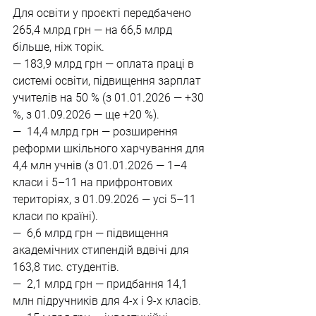
Для освіти у проєкті передбачено 
265,4 млрд грн — на 66,5 млрд 
більше, ніж торік.
— 183,9 млрд грн — оплата праці в 
системі освіти, підвищення зарплат 
учителів на 50 % (з 01.01.2026 — +30 
%, з 01.09.2026 — ще +20 %).
—  14,4 млрд грн — розширення 
реформи шкільного харчування для 
4,4 млн учнів (з 01.01.2026 — 1–4 
класи і 5–11 на прифронтових 
територіях, з 01.09.2026 — усі 5–11 
класи по країні).
—  6,6 млрд грн — підвищення 
академічних стипендій вдвічі для 
163,8 тис. студентів.
—  2,1 млрд грн — придбання 14,1 
млн підручників для 4-х і 9-х класів.