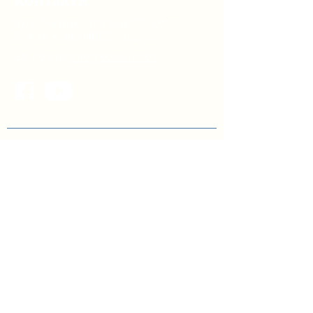
Контакти
вул. Січових Стрільців, 77, офіс
514, м. Київ, 04053, Україна
Ел. пошта:
info@doccu.in.ua
ГО ДОККУ
Про ГО «ДОККУ»
Наша команда
Партнери
Вакансії
БІБЛІОТЕКА
Інфографіка з децентралізації
управління освітою