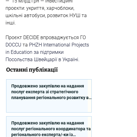
—  15 млрд грн — інвестиційні 
проєкти: укриття, харчоблоки, 
шкільні автобуси, розвиток НУШ та 
інші.
Проєкт DECIDE впроваджується ГО 
DOCCU
 та
PHZH International Projects 
in Education
 за підтримки 
Посольства Швейцарії в Україні.
Останні публікації
Продовжено закупівлю на надання
послуг експерта зі стратегічного
планування регіонального розвитку в
сфері освіти в межах реалізації
Швейцарсько-українського Проєкту
DECIDE
Продовжено закупівлю на надання
послуг регіонального координатора та
регіонального експерта/-ки із