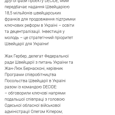
другої фази проєкту DECIDE, який 
передбачає надання Швейцарією 
18,5 мільйонів швейцарських 
франків для продовження підтримки 
ключових реформ в Україні – освіти 
та децентралізації. Інвестиція у 
молодь – це стратегічний пріоритет 
Швейцарії для України!
Жак Гербер, делегат Федеральної 
ради Швейцарії з питань України та 
Жан-Люк Бернасконі, керівник 
Програми співробітництва 
Посольства Швейцарії в Україні 
разом із командою DECIDE:
– обговорили ключові напрями 
подальшої співпраці з головою 
Одеської обласної військової 
адміністрації Олегом Kіпером;