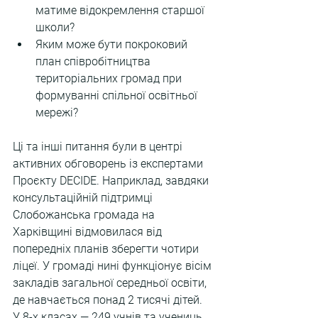
матиме відокремлення старшої 
школи?
Яким може бути покроковий 
план співробітництва 
територіальних громад при 
формуванні спільної освітньої 
мережі?
Ці та інші питання були в центрі 
активних обговорень із експертами 
Проєкту DECIDE. Наприклад, завдяки 
консультаційній підтримці 
Слобожанська громада на 
Харківщині відмовилася від 
попередніх планів зберегти чотири 
ліцеї. У громаді нині функціонує вісім 
закладів загальної середньої освіти, 
де навчається понад 2 тисячі дітей. 
У 8-х класах — 249 учнів та учениць, 