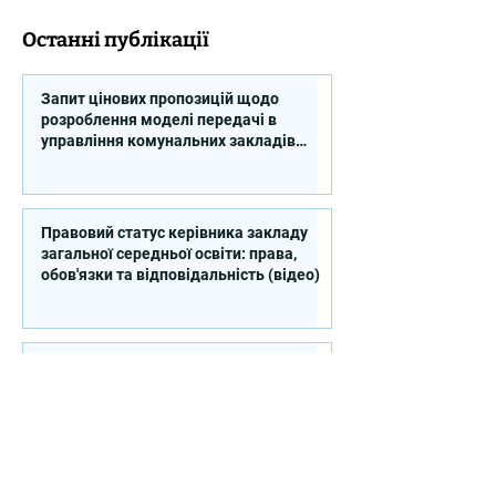
Останні публікації
Запит цінових пропозицій щодо
розроблення моделі передачі в
управління комунальних закладів
професійної освіти
Правовий статус керівника закладу
загальної середньої освіти: права,
обов'язки та відповідальність (відео)
Анонс: вебінар «Комплаєнс у закладах
професійної освіти: від принципів до
практичних рішень»