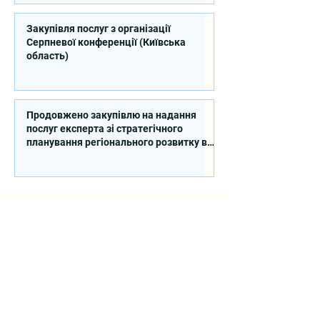
Закупівля послуг з організації
Серпневої конференції (Київська
область)
Продовжено закупівлю на надання
послуг експерта зі стратегічного
планування регіонального розвитку в
сфері освіти в межах реалізації
Швейцарсько-українського Проєкту
DECIDE
Контакти
вул. Січових Стрільців, 77, офіс
514, м. Київ, 04053, Україна
Ел. пошта:
info@doccu.in.ua