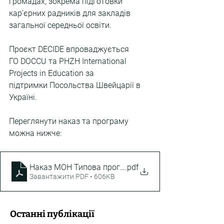
громадах, зокрема підготовки 
кар’єрних радників для закладів 
загальної середньої освіти. 
Проєкт DECIDE впроваджується 
ГО DOCCU та PHZH International 
Projects in Education за 
підтримки Посольства Швейцарії в 
Україні.
Переглянути наказ та програму 
можна нижче:
Наказ МОН Типова програма DECIDE
.pdf
Завантажити PDF • 606KB
Останні публікації