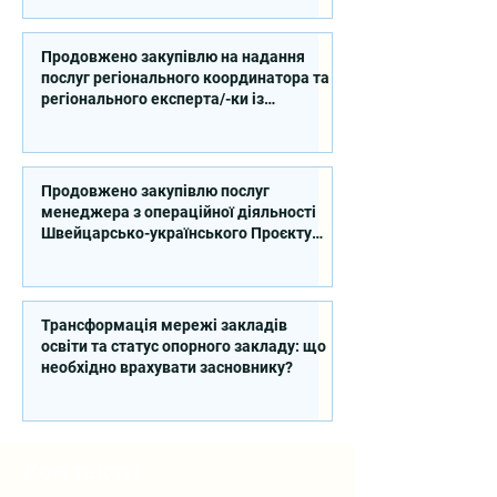
українського Проєкту DECIDE в
Сумській області
Продовжено закупівлю на надання
послуг регіонального координатора та
регіонального експерта/-ки із
впровадження Швейцарсько-
українського Проєкту DECIDE в
Київській області
Продовжено закупівлю послуг
менеджера з операційної діяльності
Швейцарсько-українського Проєкту
DECIDE
Трансформація мережі закладів
освіти та статус опорного закладу: що
необхідно врахувати засновнику?
Контакти