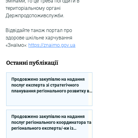
змінами, то це треба погодити в 
територіальному органі 
Держпродспоживслужби.
Відвідайте також портал про 
здорове шкільне харчування 
«Знаїмо»: 
https://znaimo.gov.ua
Останні публікації
Продовжено закупівлю на надання
послуг експерта зі стратегічного
планування регіонального розвитку в
сфері освіти в межах реалізації
Швейцарсько-українського Проєкту
DECIDE
Продовжено закупівлю на надання
послуг регіонального координатора та
регіонального експерта/-ки із
впровадження Швейцарсько-