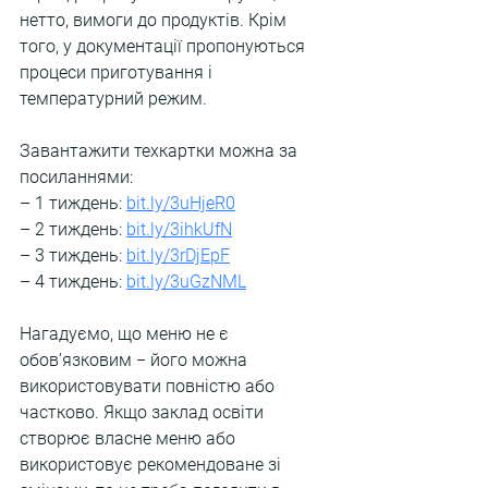
нетто, вимоги до продуктів. Крім 
того, у документації пропонуються 
процеси приготування і 
температурний режим.
Завантажити техкартки можна за 
посиланнями:
– 1 тиждень: 
bit.ly/3uHjeR0
– 2 тиждень: 
bit.ly/3ihkUfN
– 3 тиждень: 
bit.ly/3rDjEpF
– 4 тиждень: 
bit.ly/3uGzNML
Нагадуємо, що меню не є 
обов’язковим ‒ його можна 
використовувати повністю або 
частково. Якщо заклад освіти 
створює власне меню або 
використовує рекомендоване зі 