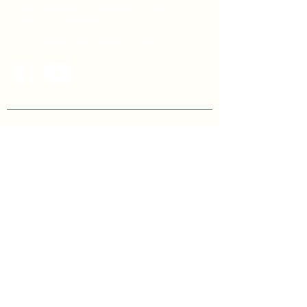
вул. Січових Стрільців, 77, офіс
514, м. Київ, 04053, Україна
Ел. пошта:
info@doccu.in.ua
ГО ДОККУ
Про ГО «ДОККУ»
Наша команда
Партнери
Вакансії
БІБЛІОТЕКА
Інфографіка з децентралізації
управління освітою
Для посадових осіб ОМС