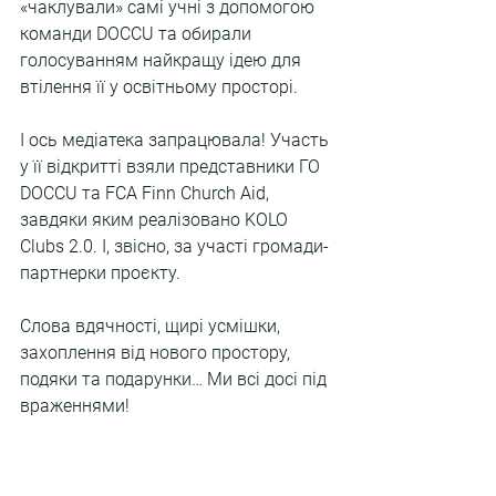
«чаклували» самі учні з допомогою 
команди DOCCU та обирали 
голосуванням найкращу ідею для 
втілення її у освітньому просторі.
І ось медіатека запрацювала! Участь 
у її відкритті взяли представники ГО 
DOCCU та FCA Finn Church Aid, 
завдяки яким реалізовано KOLO 
Clubs 2.0. І, звісно, за участі громади-
партнерки проєкту.
Слова вдячності, щирі усмішки, 
захоплення від нового простору, 
подяки та подарунки… Ми всі досі під 
враженнями!