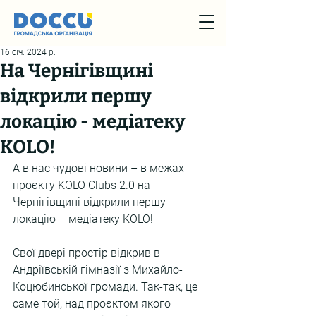
16 січ. 2024 р.
На Чернігівщині
відкрили першу
локацію - медіатеку
KOLO!
А в нас чудові новини – в межах 
проєкту 
KOLO Clubs
 2.0 на 
Чернігівщині відкрили першу 
локацію – медіатеку KOLO!
Свої двері простір відкрив в 
Андріївській гімназії з Михайло-
Коцюбинської громади. Так-так, це 
саме той, над проєктом якого 