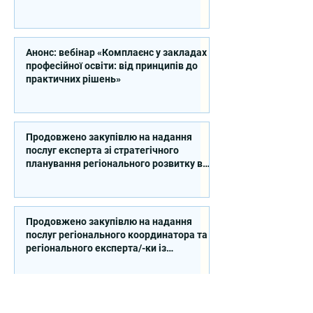
Анонс: вебінар «Комплаєнс у закладах
професійної освіти: від принципів до
практичних рішень»
Продовжено закупівлю на надання
послуг експерта зі стратегічного
планування регіонального розвитку в
сфері освіти в межах реалізації
Швейцарсько-українського Проєкту
DECIDE
Продовжено закупівлю на надання
послуг регіонального координатора та
регіонального експерта/-ки із
впровадження Швейцарсько-
українського Проєкту DECIDE в
Сумській області