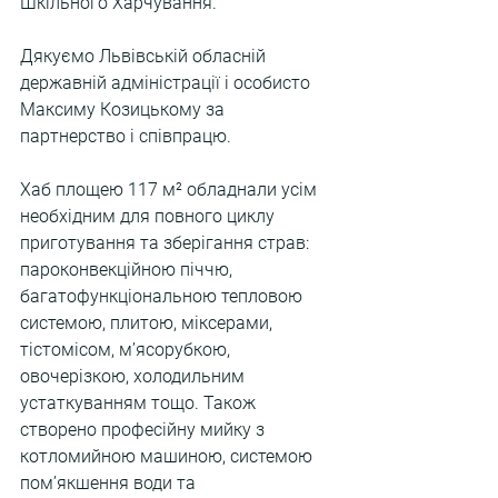
Шкільного Харчування.
Дякуємо Львівській обласній 
державній адміністрації і особисто 
Максиму Козицькому за 
партнерство і співпрацю.
Хаб площею 117 м² обладнали усім 
необхідним для повного циклу 
приготування та зберігання страв: 
пароконвекційною піччю, 
багатофункціональною тепловою 
системою, плитою, міксерами, 
тістомісом, м’ясорубкою, 
овочерізкою, холодильним 
устаткуванням тощо. Також 
створено професійну мийку з 
котломийною машиною, системою 
пом’якшення води та 