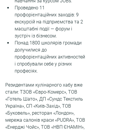
навчання за курсом JOBs.
Проведено 11 
профорієнтаційних заходів: 9 
екскурсій на підприємства та 2 
масштабні події — форум і 
зустріч із бізнесом.
Понад 1800 школярів громади 
долучилися до 
профорієнтаційних активностей 
і спробували себе у різних 
професіях.
Резидентами кулінарного хабу вже 
стали: ТЗОВ «Євро-Комерс», ТОВ 
«Готель Шато», ДП «Сундс Текстиль 
Україна», СП «Київ-Захід», ТОВ 
«Буковель», ресторан «Лондон», 
мережа салонів краси «PUDRA», ТОВ 
«Енерджі Чойс», ТОВ «НВП ЄНАМІН», 