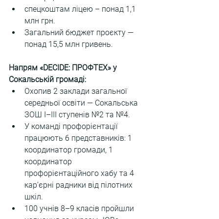
спецкоштам ліцею – понад 1,1 
млн грн.
Загальний бюджет проєкту — 
понад 15,5 млн гривень.
Напрям «DECIDE: ПРОФТЕХ» у 
Сокальській громаді:
Охопив 2 заклади загальної 
середньої освіти — Сокальська 
ЗОШ І–ІІІ ступенів №2 та №4.
У команді профорієнтації 
працюють 6 представників: 1 
координатор громади, 1 
координатор 
профорієнтаційного хабу та 4 
кар’єрні радники від пілотних 
шкіл.
100 учнів 8–9 класів пройшли 