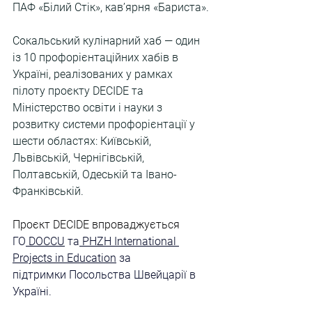
ПАФ «Білий Стік», кав’ярня «Бариста».
Сокальський кулінарний хаб — один 
із 10 профорієнтаційних хабів в 
Україні, реалізованих у рамках 
пілоту проєкту DECIDE та 
Міністерство освіти і науки з 
розвитку системи профорієнтації у 
шести областях: Київській, 
Львівській, Чернігівській, 
Полтавській, Одеській та Івано-
Франківській.
Проєкт DECIDE впроваджується 
ГО
 DOCCU
 та
 PHZH International 
Projects in Education
 за 
підтримки Посольства Швейцарії в 
Україні.