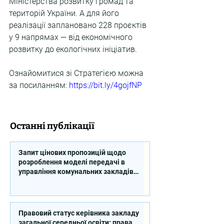
Міністерства розвитку громад та 
територій України. А для його 
реалізації заплановано 228 проєктів 
у 9 напрямах — від економічного 
розвитку до екологічних ініціатив.
Ознайомитися зі Стратегією можна 
за посиланням: 
https://bit.ly/4gojfNP
Останні публікації
Запит цінових пропозицій щодо
розроблення моделі передачі в
управління комунальних закладів
професійної освіти
Правовий статус керівника закладу
загальної середньої освіти: права,