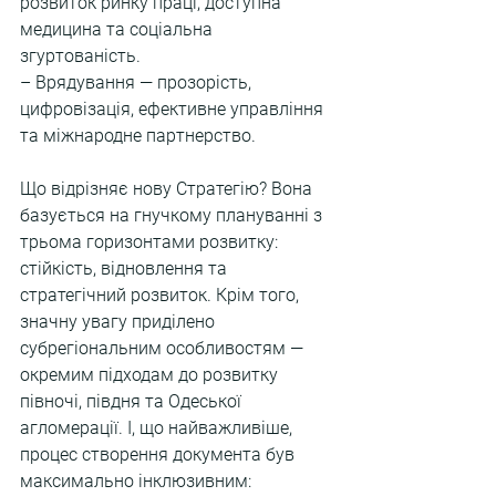
розвиток ринку праці, доступна 
медицина та соціальна 
згуртованість.
– Врядування — прозорість, 
цифровізація, ефективне управління 
та міжнародне партнерство.
Що відрізняє нову Стратегію? Вона 
базується на гнучкому плануванні з 
трьома горизонтами розвитку: 
стійкість, відновлення та 
стратегічний розвиток. Крім того, 
значну увагу приділено 
субрегіональним особливостям — 
окремим підходам до розвитку 
півночі, півдня та Одеської 
агломерації. І, що найважливіше, 
процес створення документа був 
максимально інклюзивним: 