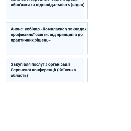
обов'язки та відповідальність (відео)
Анонс: вебінар «Комплаєнс у закладах
професійної освіти: від принципів до
практичних рішень»
Закупівля послуг з організації
Серпневої конференції (Київська
область)
Продовжено закупівлю на надання
послуг експерта зі стратегічного
планування регіонального розвитку в
сфері освіти в межах реалізації
Швейцарсько-українського Проєкту
DECIDE