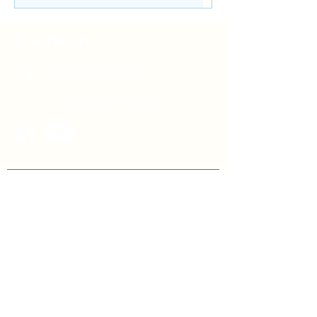
Швейцарсько-українського Проєкту
DECIDE
Контакти
вул. Січових Стрільців, 77, офіс
514, м. Київ, 04053, Україна
Ел. пошта:
info@doccu.in.ua
ГО ДОККУ
Про ГО «ДОККУ»
Наша команда
Партнери
Вакансії
БІБЛІОТЕКА