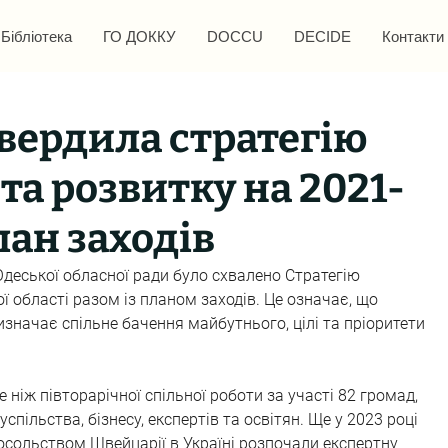
Бібліотека
ГО ДОККУ
DOCCU
DECIDE
Контакти
вердила стратегію
та розвитку на 2021-
лан заходів
 Одеської обласної ради було схвалено Стратегію 
ї області разом із планом заходів. Це означає, що 
изначає спільне бачення майбутнього, цілі та пріоритети 
ніж півторарічної спільної роботи за участі 82 громад, 
пільства, бізнесу, експертів та освітян. Ще у 2023 році 
осольством Швейцарії в Україні розпочали експертну 