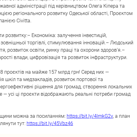
жавної адміністрації під керівництвом Олега Кіпера та 
енцією регіонального розвитку Одеської області, Проєктом 
нією Civitta.
и розвитку:– Економіка: залучення інвестицій, 
 зовнішньої торгівлі, стимулювання інновацій.– Людський 
я, розвиток освіти, ринку праці та охорони здоров’я.–
рості влади, цифровізація та розвиток інфраструктури.
38 проєктів на майже 157 млрд грн! Серед них — 
ія шкіл та медзакладів, розвиток портової та 
нергоефективні рішення для громад, створення локальних 
е — усі ці проєкти відображають реальні потреби громад 
ещини можна за посиланням: 
https://bit.ly/4lmkG2v
, а план 
лянути тут: 
https://bit.ly/45Vbz46