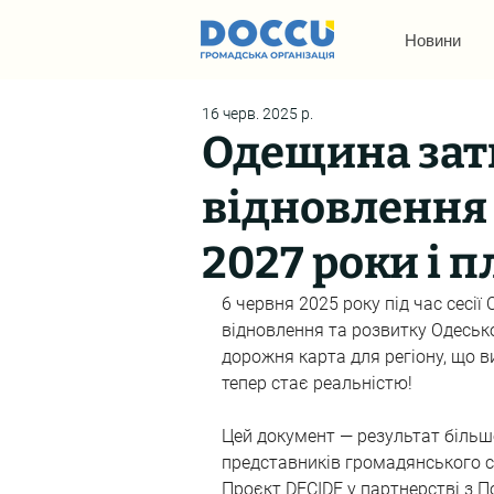
Новини
16 черв. 2025 р.
Одещина зат
відновлення 
2027 роки і п
6 червня 2025 року під час сесії
відновлення та розвитку Одесько
дорожня карта для регіону, що в
тепер стає реальністю!
Цей документ — результат більше 
представників громадянського сус
Проєкт DECIDE у партнерстві з П