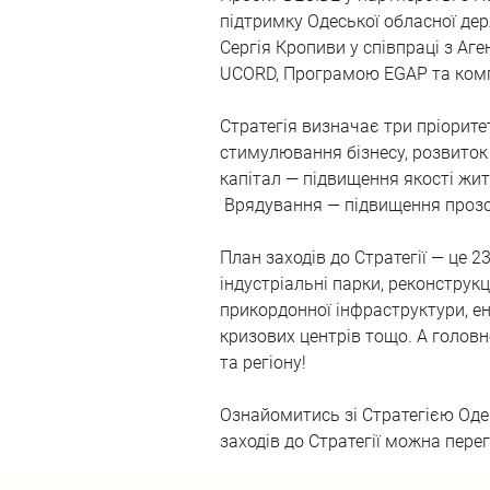
підтримку Одеської обласної дер
Сергія Кропиви у співпраці з Аг
UCORD, Програмою EGAP та компа
Стратегія визначає три пріоритет
стимулювання бізнесу, розвиток
капітал — підвищення якості житт
 Врядування — підвищення прозо
План заходів до Стратегії — це 2
індустріальні парки, реконструкц
прикордонної інфраструктури, е
кризових центрів тощо. А головн
та регіону!
Ознайомитись зі Стратегією Од
заходів до Стратегії можна перег