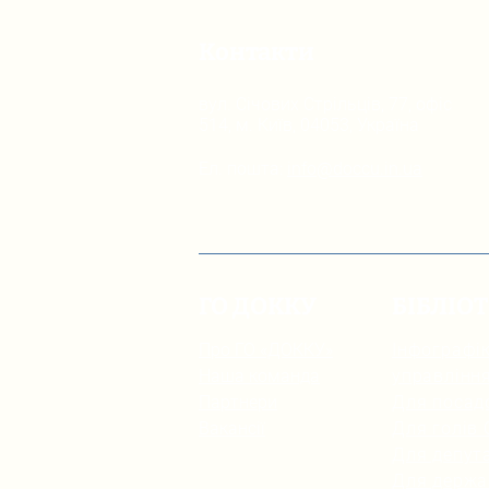
Контакти
вул. Січових Стрільців, 77, офіс
514, м. Київ, 04053, Україна
Ел. пошта:
info@doccu.in.ua
ГО ДОККУ
БІБЛІО
Про ГО «ДОККУ»
Інфографік
Наша команда
управлінн
Партнери
Для посад
Вакансії
Для голів
Для депута
Для держа