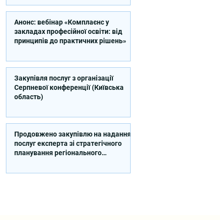
Анонс: вебінар «Комплаєнс у
закладах професійної освіти: від
принципів до практичних рішень»
Закупівля послуг з організації
Серпневої конференції (Київська
область)
Продовжено закупівлю на надання
послуг експерта зі стратегічного
планування регіонального
розвитку в сфері освіти в межах
реалізації Швейцарсько-
українського Проєкту DECIDE