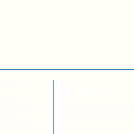
ТЕКА
а з децентралізації
я освітою
Цей сайт розроблено за підтри
ових осіб ОМС
Швейцарської Конфедерації в р
 ОТГ
проєктів
DOCCU
та
DECIDE
тів місцевих рад
вних службовців