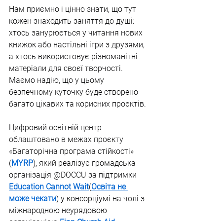
Нам приємно і цінно знати, що тут 
кожен знаходить заняття до душі: 
хтось занурюється у читання нових 
книжок або настільні ігри з друзями, 
а хтось використовує різноманітні 
матеріали для своєї творчості. 
Маємо надію, що у цьому 
безпечному куточку буде створено 
багато цікавих та корисних проєктів.
Цифровий освітній центр 
облаштовано в межах проєкту 
«Багаторічна програма стійкості» 
(
MYRP
), який реалізує громадська 
організація @DOCCU за підтримки 
Education Cannot Wait
(
Освіта не 
може чекати
) у консорціумі на чолі з 
міжнародною неурядовою 