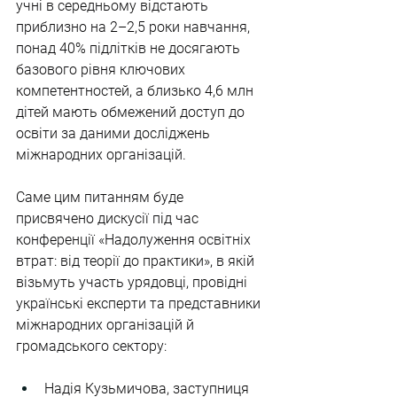
учні в середньому відстають 
приблизно на 2–2,5 роки навчання, 
понад 40% підлітків не досягають 
базового рівня ключових 
компетентностей, а близько 4,6 млн 
дітей мають обмежений доступ до 
освіти за даними досліджень 
міжнародних організацій.
Саме цим питанням буде 
присвячено дискусії під час 
конференції «Надолуження освітніх 
втрат: від теорії до практики», в якій 
візьмуть участь урядовці, провідні 
українські експерти та представники 
міжнародних організацій й 
громадського сектору:
Надія Кузьмичова, заступниця 