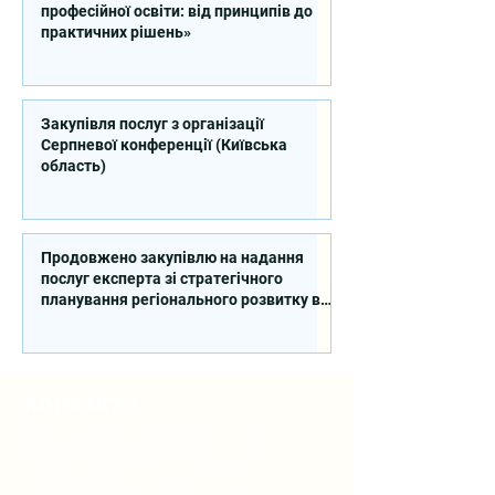
професійної освіти: від принципів до
практичних рішень»
Закупівля послуг з організації
Серпневої конференції (Київська
область)
Продовжено закупівлю на надання
послуг експерта зі стратегічного
планування регіонального розвитку в
сфері освіти в межах реалізації
Швейцарсько-українського Проєкту
DECIDE
Контакти
вул. Січових Стрільців, 77, офіс
514, м. Київ, 04053, Україна
Ел. пошта:
info@doccu.in.ua