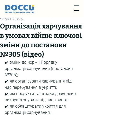
12 лист. 2025 р.
Організація харчування
в умовах війни: ключові
зміни до постанови
№305 (відео)
✔️ зміни до норм і Порядку 
організації харчування (постанова 
№305);
✔️ як організувати харчування під 
час перебування в укритті;
✔️ які продукти та страви дозволено 
використовувати під час тривог;
✔️ як облаштувати укриття для 
організації харчування;