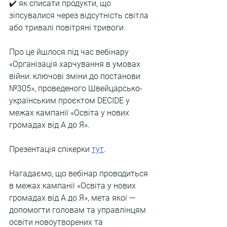
✔️ як списати продукти, що 
зіпсувалися через відсутність світла 
або тривалі повітряні тривоги.
Про це йшлося під час вебінару 
«Організація харчування в умовах 
війни: ключові зміни до постанови 
№305», проведеного Швейцарсько-
українським проєктом DECIDE у 
межах кампанії «Освіта у нових 
громадах від А до Я».
Презентація спікерки 
тут
.
Нагадаємо, що вебінар проводиться 
в межах кампанії «Освіта у нових 
громадах від А до Я», мета якої — 
допомогти головам та управлінцям 
освіти новоутворених та 