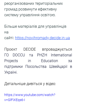
реорганізованих територіальних 
громад розвинути ефективну 
систему управління освітою.
Більше матеріалів для управлінців 
на 
сайті:
https://novihromady.decide.in.ua
Проєкт DECIDE впроваджується 
ГО
 DOCCU
 та
 PHZH International 
Projects in Education
 за 
підтримки Посольства Швейцарії в 
Україні.
Детальніше дивіться у відео:
https://www.youtube.com/watch?
v=GlFiXEqs6-I