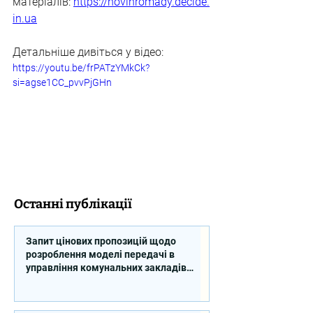
матеріалів: 
https://novihromady.decide.
in.ua
Детальніше дивіться у відео:
https://youtu.be/frPATzYMkCk?
si=agse1CC_pvvPjGHn
Останні публікації
Запит цінових пропозицій щодо
розроблення моделі передачі в
управління комунальних закладів
професійної освіти