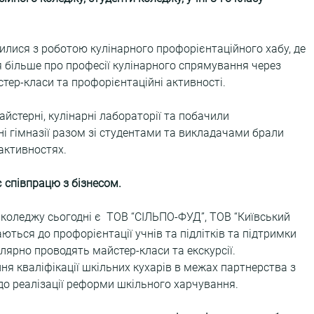
илися з роботою кулінарного профорієнтаційного хабу, де 
я більше про професії кулінарного спрямування через 
тер-класи та профорієнтаційні активності.
йстерні, кулінарні лабораторії та побачили 
чні гімназії разом зі студентами та викладачами брали 
активностях.
співпрацю з бізнесом.  
коледжу сьогодні є  ТОВ “СІЛЬПО-ФУД”, ТОВ “Київський 
ються до профорієнтації учнів та підлітків та підтримки 
улярно проводять майстер-класи та екскурсії.
ня кваліфікації шкільних кухарів в межах партнерства з 
о реалізації реформи шкільного харчування.