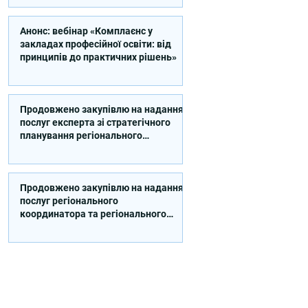
Анонс: вебінар «Комплаєнс у
закладах професійної освіти: від
принципів до практичних рішень»
Продовжено закупівлю на надання
послуг експерта зі стратегічного
планування регіонального
розвитку в сфері освіти в межах
реалізації Швейцарсько-
українського Проєкту DECIDE
Продовжено закупівлю на надання
послуг регіонального
координатора та регіонального
експерта/-ки із впровадження
Швейцарсько-українського
Проєкту DECIDE в Сумській області