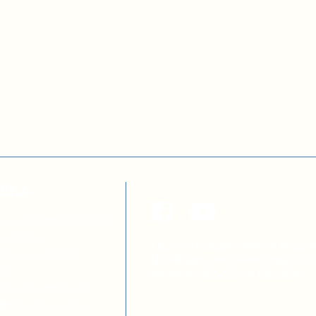
ТЕКА
а з децентралізації
я освітою
Цей сайт розроблено за підтри
ових осіб ОМС
Швейцарської Конфедерації в р
 ОТГ
проєктів
DOCCU
та
DECIDE
тів місцевих рад
вних службовців