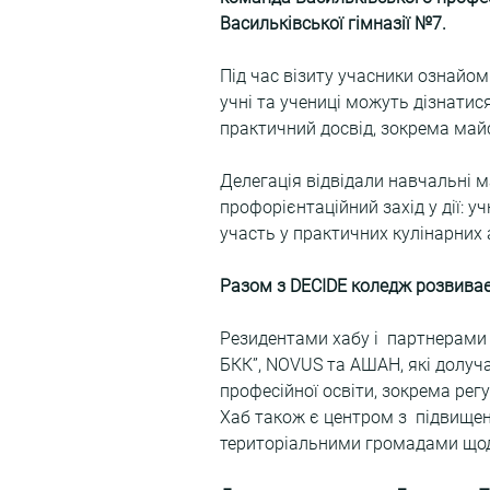
Васильківської гімназії №7.
Під час візиту учасники ознайом
учні та учениці можуть дізнатис
практичний досвід, зокрема майс
Делегація відвідали навчальні ма
профорієнтаційний захід у дії: у
участь у практичних кулінарних 
Разом з DECIDE коледж розвиває 
Резидентами хабу і  партнерами 
БКК”, NOVUS та АШАН, які долуча
професійної освіти, зокрема рег
Хаб також є центром з  підвищен
територіальними громадами щод