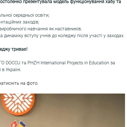
столенко презентувала модель функціонування хабу та 
льної середньої освіти;
нтаційних заходів;
 виробничого навчання як наставників;
а динаміку вступу учнів до коледжу після участі у заходах.
леджу триває!
 DOCCU та PHZH International Projects in Education за 
в Україні.
атисніть на фото.