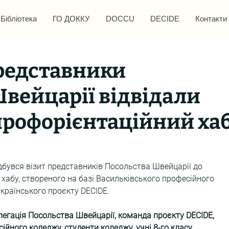
Бібліотека
ГО ДОККУ
DOCCU
DECIDE
Контакти
редставники
вейцарії відвідали
профорієнтаційний ха
ідбувся візит представників Посольства Швейцарії до 
хабу, створеного на базі Васильківського професійного 
раїнського проєкту DECIDE.
елегація Посольства Швейцарії, команда проєкту DECIDЕ, 
йного коледжу, студенти коледжу, учні 8-го класу 