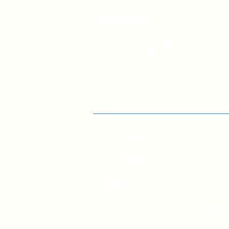
Контакти
вул. Січових Стрільців, 77, офіс
514, м. Київ, 04053, Україна
Ел. пошта:
info@doccu.in.ua
ГО ДОККУ
БІБЛІО
Про ГО «ДОККУ»
Інфографік
Наша команда
управлінн
Партнери
Для посад
Вакансії
Для голів
Для депута
Для держа