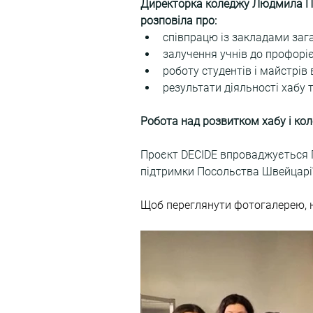
Директорка коледжу Людмила По
розповіла про:
співпрацю із закладами зага
залучення учнів до профоріє
роботу студентів і майстрів
результати діяльності хабу т
Робота над розвитком хабу і ко
Проєкт DECIDE впроваджується ГО
підтримки Посольства Швейцарії 
Щоб переглянути фотогалерею, н