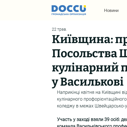
Новини
22 трав.
Київщина: п
Посольства Ш
кулінарний 
у Василькові
Наприкінці квітня на Київщині в
кулінарного профорієнтаційного 
коледжу в межах Швейцарсько-ук
Участь у заході взяли 39 осіб: д
команда Васильківського професі